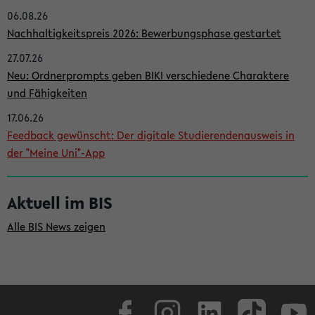
06.08.26
i
Nachhaltigkeitspreis 2026: Bewerbungsphase gestartet
t
27.07.26
e
Neu: Ordnerprompts geben BIKI verschiedene Charaktere
n
und Fähigkeiten
l
17.06.26
e
Feedback gewünscht: Der digitale Studierendenausweis in
i
der "Meine Uni"-App
s
t
Aktuell im BIS
e
Alle BIS News zeigen
Facebook
Instagram
LinkedIn
TikTok
Youtube