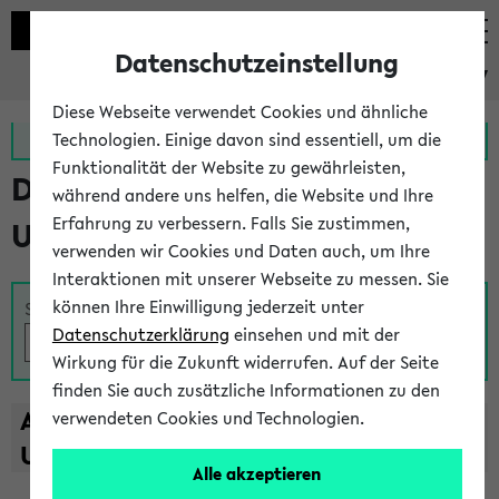
Datenschutzeinstellung
eKVV
Diese Webseite verwendet Cookies und ähnliche
Zur MeineUni App
Zum MeineUni Portal
Technologien. Einige davon sind essentiell, um die
Funktionalität der Website zu gewährleisten,
Das Lehrangebot der
während andere uns helfen, die Website und Ihre
Erfahrung zu verbessern. Falls Sie zustimmen,
Universität Bielefeld
verwenden wir Cookies und Daten auch, um Ihre
Interaktionen mit unserer Webseite zu messen. Sie
können Ihre Einwilligung jederzeit unter
Suche
Datenschutzerklärung
einsehen und mit der
Wirkung für die Zukunft widerrufen. Auf der Seite
finden Sie auch zusätzliche Informationen zu den
A
B
C
D
E
F
G
H
I
J
K
L
M
N
O
P
Q
R
S
T
verwendeten Cookies und Technologien.
U
V
W
X
Y
Z
Alle akzeptieren