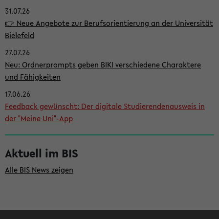
31.07.26
i
👉 Neue Angebote zur Berufsorientierung an der Universität
t
Bielefeld
e
27.07.26
n
Neu: Ordnerprompts geben BIKI verschiedene Charaktere
l
und Fähigkeiten
e
17.06.26
i
Feedback gewünscht: Der digitale Studierendenausweis in
der "Meine Uni"-App
s
t
Aktuell im BIS
e
Alle BIS News zeigen