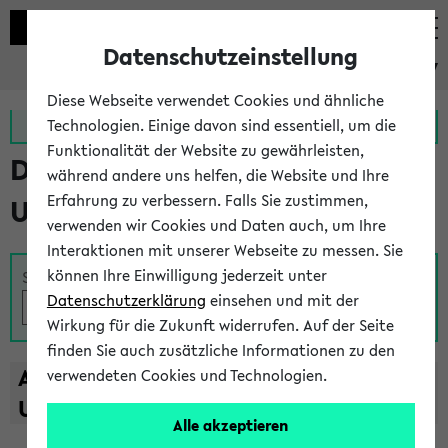
Datenschutzeinstellung
eKVV
Diese Webseite verwendet Cookies und ähnliche
Zur MeineUni App
Zum MeineUni Portal
Technologien. Einige davon sind essentiell, um die
Funktionalität der Website zu gewährleisten,
Das Lehrangebot der
während andere uns helfen, die Website und Ihre
Erfahrung zu verbessern. Falls Sie zustimmen,
Universität Bielefeld
verwenden wir Cookies und Daten auch, um Ihre
Interaktionen mit unserer Webseite zu messen. Sie
können Ihre Einwilligung jederzeit unter
Suche
Datenschutzerklärung
einsehen und mit der
Wirkung für die Zukunft widerrufen. Auf der Seite
finden Sie auch zusätzliche Informationen zu den
A
B
C
D
E
F
G
H
I
J
K
L
M
N
O
P
Q
R
S
T
verwendeten Cookies und Technologien.
U
V
W
X
Y
Z
Alle akzeptieren