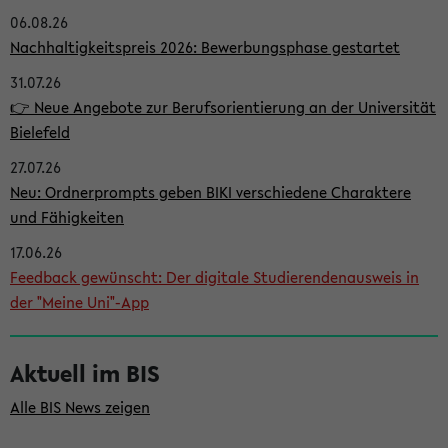
06.08.26
i
Nachhaltigkeitspreis 2026: Bewerbungsphase gestartet
t
31.07.26
e
👉 Neue Angebote zur Berufsorientierung an der Universität
n
Bielefeld
l
27.07.26
e
Neu: Ordnerprompts geben BIKI verschiedene Charaktere
i
und Fähigkeiten
s
17.06.26
Feedback gewünscht: Der digitale Studierendenausweis in
t
der "Meine Uni"-App
e
Aktuell im BIS
Alle BIS News zeigen