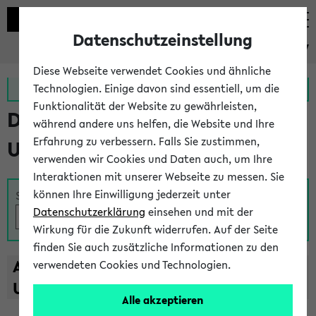
Datenschutzeinstellung
eKVV
Diese Webseite verwendet Cookies und ähnliche
Zur MeineUni App
Zum MeineUni Portal
Technologien. Einige davon sind essentiell, um die
Funktionalität der Website zu gewährleisten,
Das Lehrangebot der
während andere uns helfen, die Website und Ihre
Erfahrung zu verbessern. Falls Sie zustimmen,
Universität Bielefeld
verwenden wir Cookies und Daten auch, um Ihre
Interaktionen mit unserer Webseite zu messen. Sie
können Ihre Einwilligung jederzeit unter
Suche
Datenschutzerklärung
einsehen und mit der
Wirkung für die Zukunft widerrufen. Auf der Seite
finden Sie auch zusätzliche Informationen zu den
A
B
C
D
E
F
G
H
I
J
K
L
M
N
O
P
Q
R
S
T
verwendeten Cookies und Technologien.
U
V
W
X
Y
Z
Alle akzeptieren