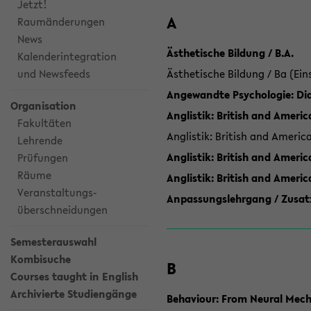
Jetzt!
A
Raumänderungen
News
Ästhetische Bildung / B.A.
Kalenderintegration
und Newsfeeds
Ästhetische Bildung / Ba (Ein
Angewandte Psychologie: Dia
Organisation
Anglistik: British and Americ
Fakultäten
Anglistik: British and Americ
Lehrende
Anglistik: British and Americ
Prüfungen
Räume
Anglistik: British and Ameri
Veranstaltungs-
Anpassungslehrgang / Zusatz
überschneidungen
Semesterauswahl
Kombisuche
B
Courses taught in English
Archivierte Studiengänge
Behaviour: From Neural Mech