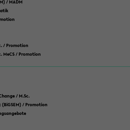
M) / MADM
atik
omotion
ic. / Promotion
dic. MeCS / Promotion
Change / M.Sc.
(BiGSEM) / Promotion
ungsangebote