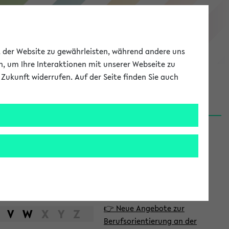
eKVV
ät der Website zu gewährleisten, während andere uns
h, um Ihre Interaktionen mit unserer Webseite zu
Zukunft widerrufen. Auf der Seite finden Sie auch
Meine Uni
EN
ANMELDEN
S
d
News
e
06.08.26
i
Nachhaltigkeitspreis 2026:
t
Bewerbungsphase gestartet
e
31.07.26
👉 Neue Angebote zur
n
V
W
X
Y
Z
Berufsorientierung an der