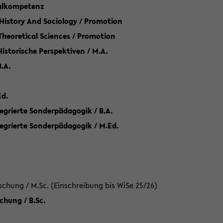
talkompetenz
 History And Sociology / Promotion
 Theoretical Sciences / Promotion
 Historische Perspektiven / M.A.
.A.
Ed.
egrierte Sonderpädagogik / B.A.
tegrierte Sonderpädagogik / M.Ed.
hung / M.Sc. (Einschreibung bis WiSe 25/26)
hung / B.Sc.