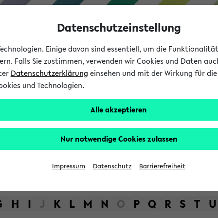
Datenschutzeinstellung
chnologien. Einige davon sind essentiell, um die Funktionalit
sern. Falls Sie zustimmen, verwenden wir Cookies und Daten auc
nter
Datenschutzerklärung
einsehen und mit der Wirkung für die 
ookies und Technologien.
Studium
Lehre
International
Alle akzeptieren
bot der Universität Bielefel
Nur notwendige Cookies zulassen
Impressum
Datenschutz
Barrierefreiheit
G
H
I
J
K
L
M
N
O
P
Q
R
S
T
U