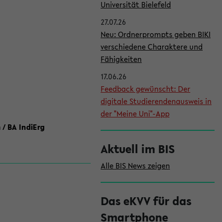
l
Universität Bielefeld
e
27.07.26
i
Neu: Ordnerprompts geben BIKI
verschiedene Charaktere und
s
Fähigkeiten
t
17.06.26
e
Feedback gewünscht: Der
digitale Studierendenausweis in
der "Meine Uni"-App
 / BA IndiErg
Aktuell im BIS
Alle BIS News zeigen
Das eKVV für das
Smartphone