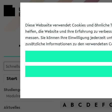
Diese Webseite verwendet Cookies und ähnliche Te
helfen, die Website und Ihre Erfahrung zu verbes
messen. Sie können Ihre Einwilligung jederzeit u
zusätzliche Informationen zu den verwendeten C
Universität
Forschung
Das Lehrange
mein
Start
eKVV
Suche
Studiengangsauswahl
Modulrecherche
A
B
C
D
E
F
Aktuelles