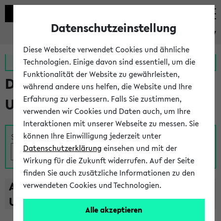
Datenschutzeinstellung
eKVV
Diese Webseite verwendet Cookies und ähnliche
Zur MeineUni App
Zum MeineUni Portal
Technologien. Einige davon sind essentiell, um die
Funktionalität der Website zu gewährleisten,
Das Lehrangebot der
während andere uns helfen, die Website und Ihre
Erfahrung zu verbessern. Falls Sie zustimmen,
Universität Bielefeld
verwenden wir Cookies und Daten auch, um Ihre
Interaktionen mit unserer Webseite zu messen. Sie
können Ihre Einwilligung jederzeit unter
Suche
Datenschutzerklärung
einsehen und mit der
Wirkung für die Zukunft widerrufen. Auf der Seite
finden Sie auch zusätzliche Informationen zu den
A
B
C
D
E
F
G
H
I
J
K
L
M
N
O
P
Q
R
S
T
verwendeten Cookies und Technologien.
U
V
W
X
Y
Z
Alle akzeptieren