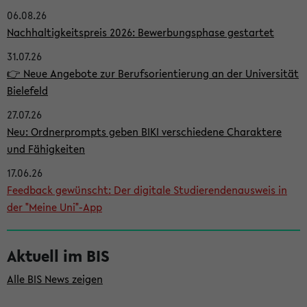
06.08.26
i
Nachhaltigkeitspreis 2026: Bewerbungsphase gestartet
t
31.07.26
e
👉 Neue Angebote zur Berufsorientierung an der Universität
n
Bielefeld
l
27.07.26
e
Neu: Ordnerprompts geben BIKI verschiedene Charaktere
i
und Fähigkeiten
s
17.06.26
Feedback gewünscht: Der digitale Studierendenausweis in
t
der "Meine Uni"-App
e
Aktuell im BIS
Alle BIS News zeigen