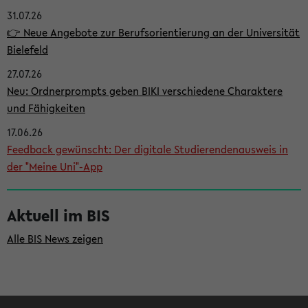
31.07.26
i
👉 Neue Angebote zur Berufsorientierung an der Universität
t
Bielefeld
e
27.07.26
n
Neu: Ordnerprompts geben BIKI verschiedene Charaktere
l
und Fähigkeiten
e
17.06.26
i
Feedback gewünscht: Der digitale Studierendenausweis in
der "Meine Uni"-App
s
t
Aktuell im BIS
e
Alle BIS News zeigen