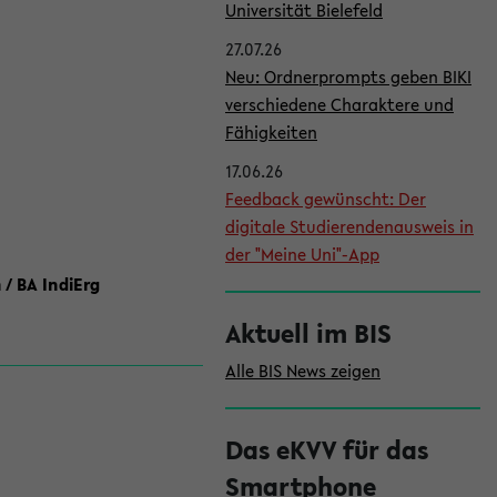
l
Universität Bielefeld
e
27.07.26
i
Neu: Ordnerprompts geben BIKI
verschiedene Charaktere und
s
Fähigkeiten
t
17.06.26
e
Feedback gewünscht: Der
digitale Studierendenausweis in
der "Meine Uni"-App
 / BA IndiErg
Aktuell im BIS
Alle BIS News zeigen
Das eKVV für das
Smartphone