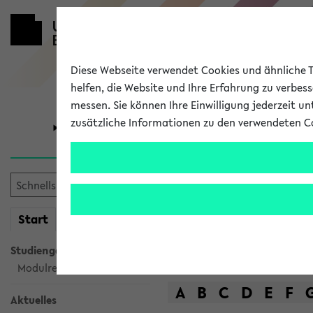
Diese Webseite verwendet Cookies und ähnliche Te
helfen, die Website und Ihre Erfahrung zu verbes
messen. Sie können Ihre Einwilligung jederzeit u
zusätzliche Informationen zu den verwendeten C
Universität
Forschung
Das Lehrange
mein
Start
eKVV
Suche
Studiengangsauswahl
Modulrecherche
A
B
C
D
E
F
Aktuelles