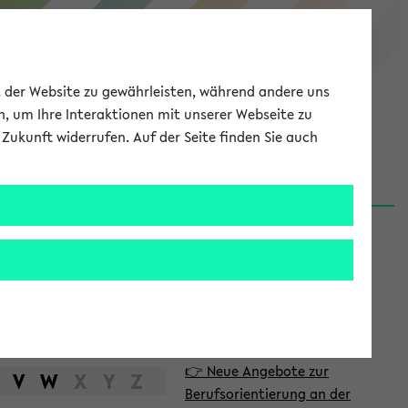
eKVV
ät der Website zu gewährleisten, während andere uns
h, um Ihre Interaktionen mit unserer Webseite zu
Zukunft widerrufen. Auf der Seite finden Sie auch
Meine Uni
EN
ANMELDEN
S
d
News
e
06.08.26
i
Nachhaltigkeitspreis 2026:
t
Bewerbungsphase gestartet
e
31.07.26
👉 Neue Angebote zur
n
V
W
X
Y
Z
Berufsorientierung an der