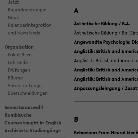
Jetzt!
A
Raumänderungen
News
Ästhetische Bildung / B.A.
Kalenderintegration
und Newsfeeds
Ästhetische Bildung / Ba (Ein
Angewandte Psychologie: Dia
Organisation
Anglistik: British and Americ
Fakultäten
Anglistik: British and Americ
Lehrende
Anglistik: British and Americ
Prüfungen
Räume
Anglistik: British and Ameri
Veranstaltungs-
Anpassungslehrgang / Zusatz
überschneidungen
Semesterauswahl
Kombisuche
B
Courses taught in English
Archivierte Studiengänge
Behaviour: From Neural Mech