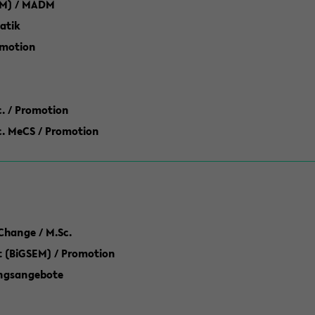
M) / MADM
atik
omotion
ic. / Promotion
dic. MeCS / Promotion
Change / M.Sc.
(BiGSEM) / Promotion
ungsangebote