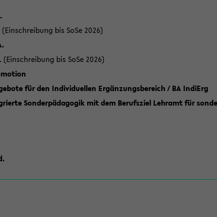
.
 (Einschreibung bis SoSe 2026)
A.
. (Einschreibung bis SoSe 2026)
romotion
ebote für den Individuellen Ergänzungsbereich / BA IndiErg
grierte Sonderpädagogik mit dem Berufsziel Lehramt für sond
d.