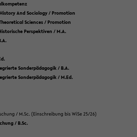
talkompetenz
 History And Sociology / Promotion
 Theoretical Sciences / Promotion
 Historische Perspektiven / M.A.
.A.
Ed.
egrierte Sonderpädagogik / B.A.
tegrierte Sonderpädagogik / M.Ed.
hung / M.Sc. (Einschreibung bis WiSe 25/26)
hung / B.Sc.