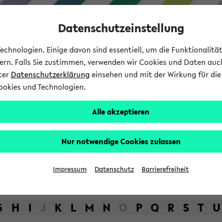
Datenschutzeinstellung
chnologien. Einige davon sind essentiell, um die Funktionalit
sern. Falls Sie zustimmen, verwenden wir Cookies und Daten auc
nter
Datenschutzerklärung
einsehen und mit der Wirkung für die 
ookies und Technologien.
Studium
Lehre
International
Alle akzeptieren
bot der Universität Bielefel
Nur notwendige Cookies zulassen
Impressum
Datenschutz
Barrierefreiheit
G
H
I
J
K
L
M
N
O
P
Q
R
S
T
U