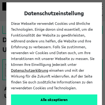
Datenschutzeinstellung
eKVV
Diese Webseite verwendet Cookies und ähnliche
Zur MeineUni App
Zum MeineUni Portal
Technologien. Einige davon sind essentiell, um die
Funktionalität der Website zu gewährleisten,
Das Lehrangebot der
während andere uns helfen, die Website und Ihre
Erfahrung zu verbessern. Falls Sie zustimmen,
Universität Bielefeld
verwenden wir Cookies und Daten auch, um Ihre
Interaktionen mit unserer Webseite zu messen. Sie
können Ihre Einwilligung jederzeit unter
Suche
Datenschutzerklärung
einsehen und mit der
Wirkung für die Zukunft widerrufen. Auf der Seite
finden Sie auch zusätzliche Informationen zu den
A
B
C
D
E
F
G
H
I
J
K
L
M
N
O
P
Q
R
S
T
verwendeten Cookies und Technologien.
U
V
W
X
Y
Z
Alle akzeptieren