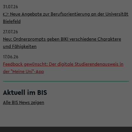
31.07.26
i
👉 Neue Angebote zur Berufsorientierung an der Universität
t
Bielefeld
e
27.07.26
n
Neu: Ordnerprompts geben BIKI verschiedene Charaktere
l
und Fähigkeiten
e
17.06.26
i
Feedback gewünscht: Der digitale Studierendenausweis in
der "Meine Uni"-App
s
t
Aktuell im BIS
e
Alle BIS News zeigen