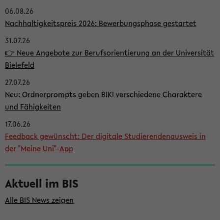
06.08.26
i
Nachhaltigkeitspreis 2026: Bewerbungsphase gestartet
t
31.07.26
e
👉 Neue Angebote zur Berufsorientierung an der Universität
n
Bielefeld
l
27.07.26
e
Neu: Ordnerprompts geben BIKI verschiedene Charaktere
i
und Fähigkeiten
s
17.06.26
Feedback gewünscht: Der digitale Studierendenausweis in
t
der "Meine Uni"-App
e
Aktuell im BIS
Alle BIS News zeigen