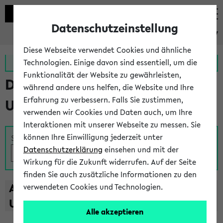
Datenschutzeinstellung
eKVV
Diese Webseite verwendet Cookies und ähnliche
Zur MeineUni App
Zum MeineUni Portal
Technologien. Einige davon sind essentiell, um die
Funktionalität der Website zu gewährleisten,
Das Lehrangebot der
während andere uns helfen, die Website und Ihre
Erfahrung zu verbessern. Falls Sie zustimmen,
Universität Bielefeld
verwenden wir Cookies und Daten auch, um Ihre
Interaktionen mit unserer Webseite zu messen. Sie
können Ihre Einwilligung jederzeit unter
Suche
Datenschutzerklärung
einsehen und mit der
Wirkung für die Zukunft widerrufen. Auf der Seite
finden Sie auch zusätzliche Informationen zu den
A
B
C
D
E
F
G
H
I
J
K
L
M
N
O
P
Q
R
S
T
verwendeten Cookies und Technologien.
U
V
W
X
Y
Z
Alle akzeptieren