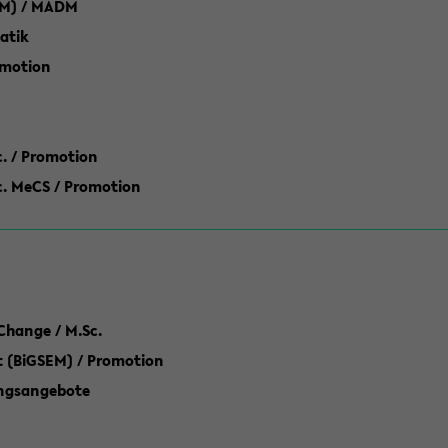
M) / MADM
atik
omotion
ic. / Promotion
dic. MeCS / Promotion
Change / M.Sc.
(BiGSEM) / Promotion
ungsangebote