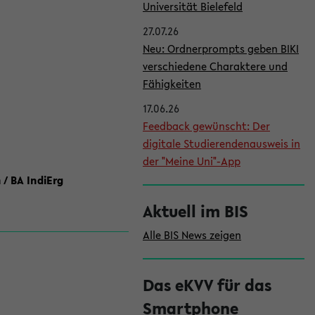
l
Universität Bielefeld
e
27.07.26
i
Neu: Ordnerprompts geben BIKI
verschiedene Charaktere und
s
Fähigkeiten
t
17.06.26
e
Feedback gewünscht: Der
digitale Studierendenausweis in
der "Meine Uni"-App
 / BA IndiErg
Aktuell im BIS
Alle BIS News zeigen
Das eKVV für das
Smartphone