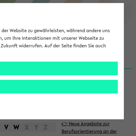
eKVV
ät der Website zu gewährleisten, während andere uns
h, um Ihre Interaktionen mit unserer Webseite zu
Zukunft widerrufen. Auf der Seite finden Sie auch
Meine Uni
EN
ANMELDEN
S
d
News
e
06.08.26
i
Nachhaltigkeitspreis 2026:
t
Bewerbungsphase gestartet
e
31.07.26
👉 Neue Angebote zur
n
V
W
X
Y
Z
Berufsorientierung an der