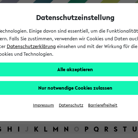
Datenschutzeinstellung
chnologien. Einige davon sind essentiell, um die Funktionalit
sern. Falls Sie zustimmen, verwenden wir Cookies und Daten auc
nter
Datenschutzerklärung
einsehen und mit der Wirkung für die 
ookies und Technologien.
Studium
Lehre
International
Alle akzeptieren
bot der Universität Bielefel
Nur notwendige Cookies zulassen
Impressum
Datenschutz
Barrierefreiheit
G
H
I
J
K
L
M
N
O
P
Q
R
S
T
U