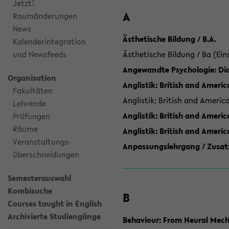
Jetzt!
A
Raumänderungen
News
Ästhetische Bildung / B.A.
Kalenderintegration
und Newsfeeds
Ästhetische Bildung / Ba (Ein
Angewandte Psychologie: Dia
Organisation
Anglistik: British and Americ
Fakultäten
Anglistik: British and Americ
Lehrende
Anglistik: British and Americ
Prüfungen
Räume
Anglistik: British and Ameri
Veranstaltungs-
Anpassungslehrgang / Zusatz
überschneidungen
Semesterauswahl
Kombisuche
B
Courses taught in English
Archivierte Studiengänge
Behaviour: From Neural Mech