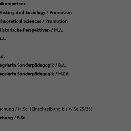
talkompetenz
 History And Sociology / Promotion
 Theoretical Sciences / Promotion
 Historische Perspektiven / M.A.
.A.
Ed.
egrierte Sonderpädagogik / B.A.
tegrierte Sonderpädagogik / M.Ed.
hung / M.Sc. (Einschreibung bis WiSe 25/26)
hung / B.Sc.