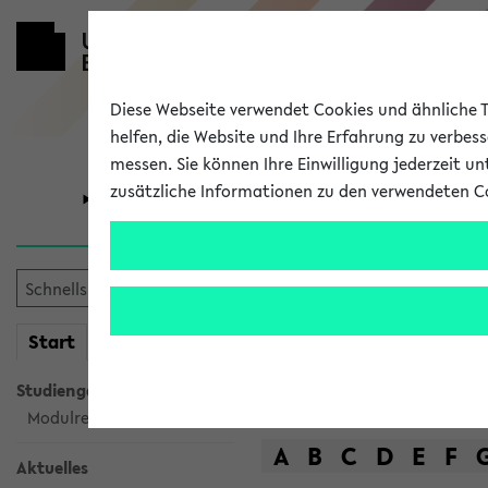
Diese Webseite verwendet Cookies und ähnliche Te
helfen, die Website und Ihre Erfahrung zu verbes
messen. Sie können Ihre Einwilligung jederzeit u
zusätzliche Informationen zu den verwendeten C
Universität
Forschung
Das Lehrange
mein
Start
eKVV
Suche
Studiengangsauswahl
Modulrecherche
A
B
C
D
E
F
Aktuelles