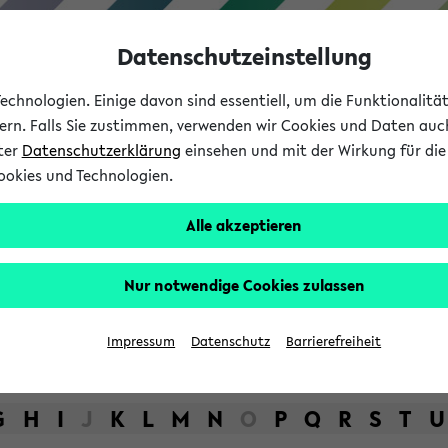
Datenschutzeinstellung
chnologien. Einige davon sind essentiell, um die Funktionalit
sern. Falls Sie zustimmen, verwenden wir Cookies und Daten auc
nter
Datenschutzerklärung
einsehen und mit der Wirkung für die 
ookies und Technologien.
Studium
Lehre
International
Alle akzeptieren
bot der Universität Bielefel
Nur notwendige Cookies zulassen
Impressum
Datenschutz
Barrierefreiheit
G
H
I
J
K
L
M
N
O
P
Q
R
S
T
U