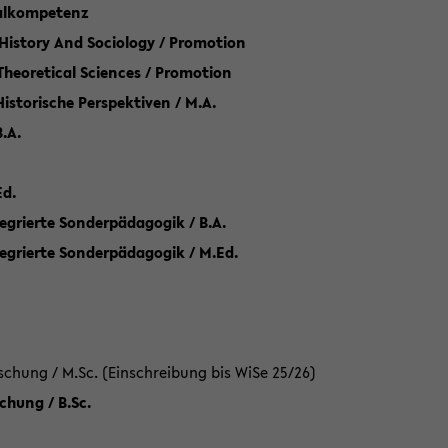
talkompetenz
 History And Sociology / Promotion
 Theoretical Sciences / Promotion
 Historische Perspektiven / M.A.
.A.
Ed.
egrierte Sonderpädagogik / B.A.
tegrierte Sonderpädagogik / M.Ed.
hung / M.Sc. (Einschreibung bis WiSe 25/26)
hung / B.Sc.