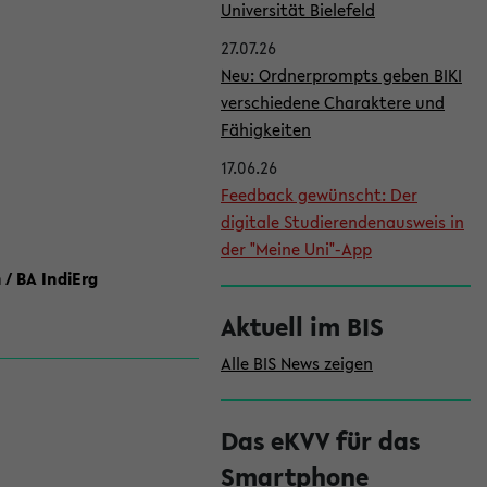
l
Universität Bielefeld
e
27.07.26
i
Neu: Ordnerprompts geben BIKI
verschiedene Charaktere und
s
Fähigkeiten
t
17.06.26
e
Feedback gewünscht: Der
digitale Studierendenausweis in
der "Meine Uni"-App
 / BA IndiErg
Aktuell im BIS
Alle BIS News zeigen
Das eKVV für das
Smartphone