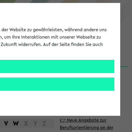
eKVV
ät der Website zu gewährleisten, während andere uns
h, um Ihre Interaktionen mit unserer Webseite zu
Zukunft widerrufen. Auf der Seite finden Sie auch
Meine Uni
EN
ANMELDEN
S
d
News
e
06.08.26
i
Nachhaltigkeitspreis 2026:
t
Bewerbungsphase gestartet
e
31.07.26
👉 Neue Angebote zur
n
V
W
X
Y
Z
Berufsorientierung an der