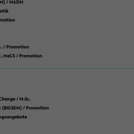
M) / MADM
atik
omotion
ic. / Promotion
dic. MeCS / Promotion
Change / M.Sc.
(BiGSEM) / Promotion
ungsangebote