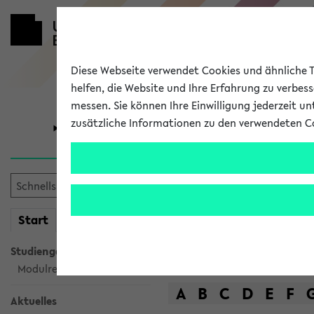
Diese Webseite verwendet Cookies und ähnliche Te
helfen, die Website und Ihre Erfahrung zu verbes
messen. Sie können Ihre Einwilligung jederzeit u
zusätzliche Informationen zu den verwendeten C
Universität
Forschung
Das Lehrange
mein
Start
eKVV
Suche
Studiengangsauswahl
Modulrecherche
A
B
C
D
E
F
Aktuelles