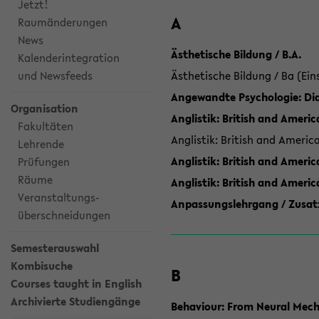
Jetzt!
A
Raumänderungen
News
Ästhetische Bildung / B.A.
Kalenderintegration
und Newsfeeds
Ästhetische Bildung / Ba (Ein
Angewandte Psychologie: Dia
Organisation
Anglistik: British and Americ
Fakultäten
Anglistik: British and Americ
Lehrende
Anglistik: British and Americ
Prüfungen
Räume
Anglistik: British and Ameri
Veranstaltungs-
Anpassungslehrgang / Zusatz
überschneidungen
Semesterauswahl
Kombisuche
B
Courses taught in English
Archivierte Studiengänge
Behaviour: From Neural Mech