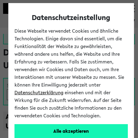
Datenschutzeinstellung
eKVV
Diese Webseite verwendet Cookies und ähnliche
Zur MeineUni App
Zum MeineUni Portal
Technologien. Einige davon sind essentiell, um die
Funktionalität der Website zu gewährleisten,
Das Lehrangebot der
während andere uns helfen, die Website und Ihre
Erfahrung zu verbessern. Falls Sie zustimmen,
Universität Bielefeld
verwenden wir Cookies und Daten auch, um Ihre
Interaktionen mit unserer Webseite zu messen. Sie
können Ihre Einwilligung jederzeit unter
Suche
Datenschutzerklärung
einsehen und mit der
Wirkung für die Zukunft widerrufen. Auf der Seite
finden Sie auch zusätzliche Informationen zu den
A
B
C
D
E
F
G
H
I
J
K
L
M
N
O
P
Q
R
S
T
verwendeten Cookies und Technologien.
U
V
W
X
Y
Z
Alle akzeptieren