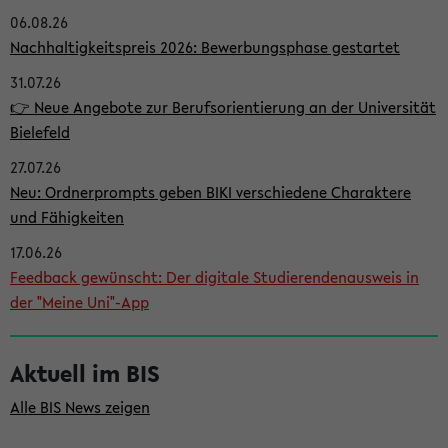
06.08.26
i
Nachhaltigkeitspreis 2026: Bewerbungsphase gestartet
t
31.07.26
e
👉 Neue Angebote zur Berufsorientierung an der Universität
n
Bielefeld
l
27.07.26
e
Neu: Ordnerprompts geben BIKI verschiedene Charaktere
i
und Fähigkeiten
s
17.06.26
Feedback gewünscht: Der digitale Studierendenausweis in
t
der "Meine Uni"-App
e
Aktuell im BIS
Alle BIS News zeigen