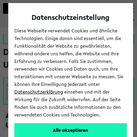
Datenschutzeinstellung
eKVV
Diese Webseite verwendet Cookies und ähnliche
Zur MeineUni App
Zum MeineUni Portal
Technologien. Einige davon sind essentiell, um die
Funktionalität der Website zu gewährleisten,
Das Lehrangebot der
während andere uns helfen, die Website und Ihre
Erfahrung zu verbessern. Falls Sie zustimmen,
Universität Bielefeld
verwenden wir Cookies und Daten auch, um Ihre
Interaktionen mit unserer Webseite zu messen. Sie
können Ihre Einwilligung jederzeit unter
Suche
Datenschutzerklärung
einsehen und mit der
Wirkung für die Zukunft widerrufen. Auf der Seite
finden Sie auch zusätzliche Informationen zu den
A
B
C
D
E
F
G
H
I
J
K
L
M
N
O
P
Q
R
S
T
verwendeten Cookies und Technologien.
U
V
W
X
Y
Z
Alle akzeptieren