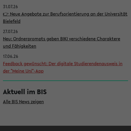
31.07.26
i
👉 Neue Angebote zur Berufsorientierung an der Universität
t
Bielefeld
e
27.07.26
n
Neu: Ordnerprompts geben BIKI verschiedene Charaktere
l
und Fähigkeiten
e
17.06.26
i
Feedback gewünscht: Der digitale Studierendenausweis in
der "Meine Uni"-App
s
t
Aktuell im BIS
e
Alle BIS News zeigen