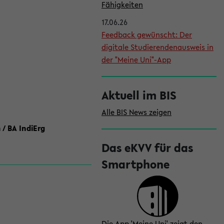
l
Fähigkeiten
e
17.06.26
i
Feedback gewünscht: Der
digitale Studierendenausweis in
s
der "Meine Uni"-App
t
e
Aktuell im BIS
Alle BIS News zeigen
 / BA IndiErg
Das eKVV für das
Smartphone
Die App 'Meine Uni' zeigt den