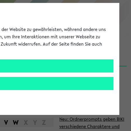
eKVV
ät der Website zu gewährleisten, während andere uns
h, um Ihre Interaktionen mit unserer Webseite zu
Zukunft widerrufen. Auf der Seite finden Sie auch
Meine Uni
EN
ANMELDEN
S
d
News
e
06.08.26
i
Nachhaltigkeitspreis 2026:
t
Bewerbungsphase gestartet
e
27.07.26
Neu: Ordnerprompts geben BIKI
n
V
W
X
Y
Z
verschiedene Charaktere und