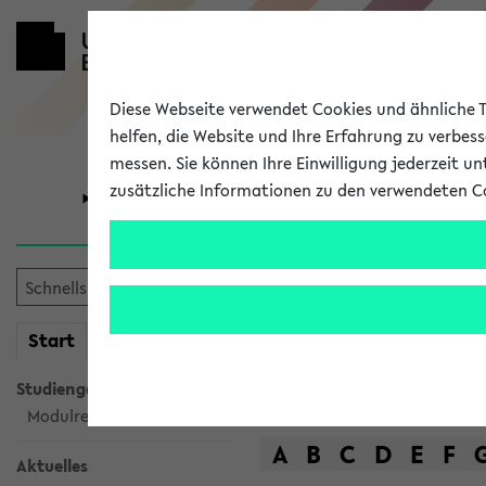
Diese Webseite verwendet Cookies und ähnliche Te
helfen, die Website und Ihre Erfahrung zu verbes
messen. Sie können Ihre Einwilligung jederzeit u
zusätzliche Informationen zu den verwendeten C
Universität
Forschung
Das Lehrange
mein
Start
eKVV
Suche
Studiengangsauswahl
Modulrecherche
A
B
C
D
E
F
Aktuelles