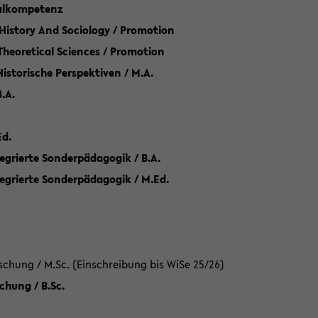
talkompetenz
 History And Sociology / Promotion
 Theoretical Sciences / Promotion
 Historische Perspektiven / M.A.
.A.
Ed.
egrierte Sonderpädagogik / B.A.
tegrierte Sonderpädagogik / M.Ed.
hung / M.Sc. (Einschreibung bis WiSe 25/26)
hung / B.Sc.