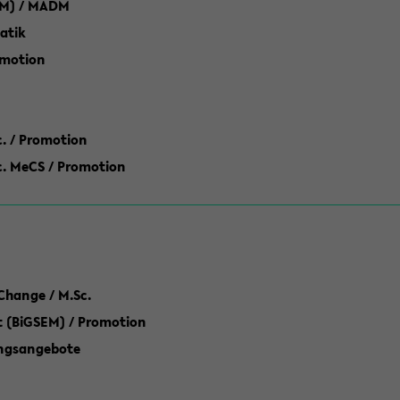
M) / MADM
atik
omotion
ic. / Promotion
dic. MeCS / Promotion
Change / M.Sc.
(BiGSEM) / Promotion
ungsangebote