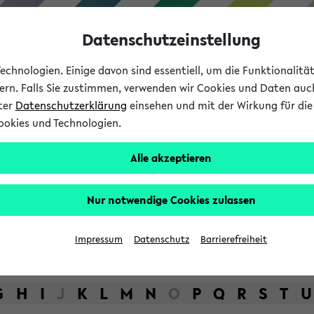
Datenschutzeinstellung
chnologien. Einige davon sind essentiell, um die Funktionalit
sern. Falls Sie zustimmen, verwenden wir Cookies und Daten auc
nter
Datenschutzerklärung
einsehen und mit der Wirkung für die 
ookies und Technologien.
Studium
Lehre
International
Alle akzeptieren
bot der Universität Bielefel
Nur notwendige Cookies zulassen
Impressum
Datenschutz
Barrierefreiheit
G
H
I
J
K
L
M
N
O
P
Q
R
S
T
U