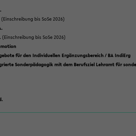
.
 (Einschreibung bis SoSe 2026)
A.
. (Einschreibung bis SoSe 2026)
romotion
ebote für den Individuellen Ergänzungsbereich / BA IndiErg
grierte Sonderpädagogik mit dem Berufsziel Lehramt für sond
d.