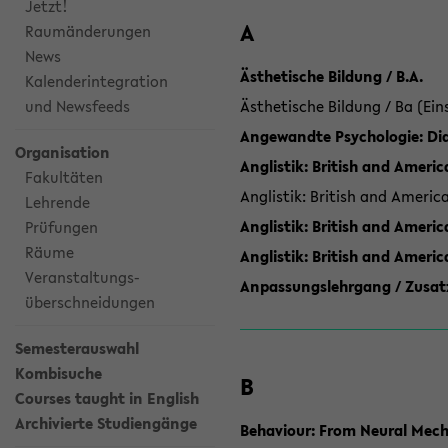
Jetzt!
A
Raumänderungen
News
Ästhetische Bildung / B.A.
Kalenderintegration
und Newsfeeds
Ästhetische Bildung / Ba (Ein
Angewandte Psychologie: Dia
Organisation
Anglistik: British and Americ
Fakultäten
Anglistik: British and Americ
Lehrende
Anglistik: British and Americ
Prüfungen
Räume
Anglistik: British and Ameri
Veranstaltungs-
Anpassungslehrgang / Zusatz
überschneidungen
Semesterauswahl
Kombisuche
B
Courses taught in English
Archivierte Studiengänge
Behaviour: From Neural Mech