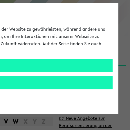
eKVV
ät der Website zu gewährleisten, während andere uns
h, um Ihre Interaktionen mit unserer Webseite zu
Zukunft widerrufen. Auf der Seite finden Sie auch
Meine Uni
EN
ANMELDEN
S
d
News
e
06.08.26
i
Nachhaltigkeitspreis 2026:
t
Bewerbungsphase gestartet
e
31.07.26
👉 Neue Angebote zur
n
V
W
X
Y
Z
Berufsorientierung an der