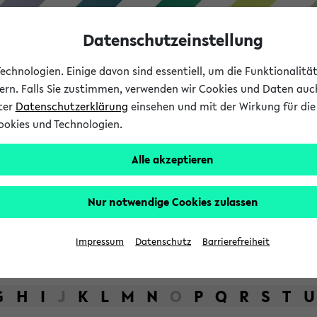
Datenschutzeinstellung
chnologien. Einige davon sind essentiell, um die Funktionalit
sern. Falls Sie zustimmen, verwenden wir Cookies und Daten auc
nter
Datenschutzerklärung
einsehen und mit der Wirkung für die 
ookies und Technologien.
Studium
Lehre
International
Alle akzeptieren
bot der Universität Bielefel
Nur notwendige Cookies zulassen
Impressum
Datenschutz
Barrierefreiheit
G
H
I
J
K
L
M
N
O
P
Q
R
S
T
U