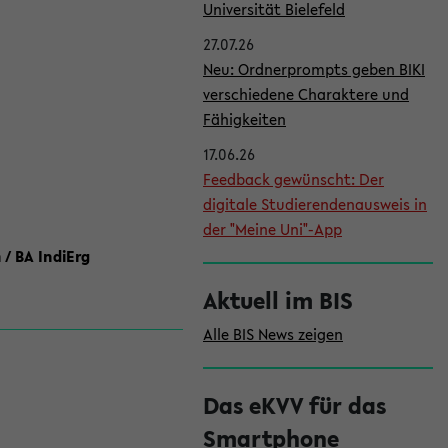
l
Universität Bielefeld
e
27.07.26
i
Neu: Ordnerprompts geben BIKI
verschiedene Charaktere und
s
Fähigkeiten
t
17.06.26
e
Feedback gewünscht: Der
digitale Studierendenausweis in
der "Meine Uni"-App
 / BA IndiErg
Aktuell im BIS
Alle BIS News zeigen
Das eKVV für das
Smartphone