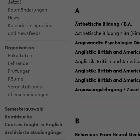
Jetzt!
A
Raumänderungen
News
Ästhetische Bildung / B.A.
Kalenderintegration
und Newsfeeds
Ästhetische Bildung / Ba (Ein
Angewandte Psychologie: Dia
Organisation
Anglistik: British and Americ
Fakultäten
Anglistik: British and Americ
Lehrende
Anglistik: British and Americ
Prüfungen
Räume
Anglistik: British and Ameri
Veranstaltungs-
Anpassungslehrgang / Zusatz
überschneidungen
Semesterauswahl
Kombisuche
B
Courses taught in English
Archivierte Studiengänge
Behaviour: From Neural Mech