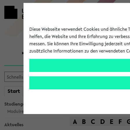
Diese Webseite verwendet Cookies und ähnliche Te
helfen, die Website und Ihre Erfahrung zu verbes
messen. Sie können Ihre Einwilligung jederzeit u
zusätzliche Informationen zu den verwendeten C
Universität
Forschung
Das Lehrange
mein
Start
eKVV
Suche
Studiengangsauswahl
Modulrecherche
A
B
C
D
E
F
Aktuelles