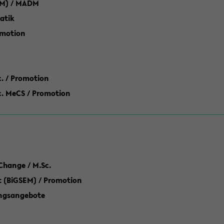
M) / MADM
atik
omotion
ic. / Promotion
dic. MeCS / Promotion
Change / M.Sc.
(BiGSEM) / Promotion
ungsangebote