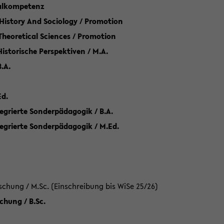
talkompetenz
 History And Sociology / Promotion
 Theoretical Sciences / Promotion
 Historische Perspektiven / M.A.
.A.
Ed.
egrierte Sonderpädagogik / B.A.
tegrierte Sonderpädagogik / M.Ed.
hung / M.Sc. (Einschreibung bis WiSe 25/26)
hung / B.Sc.