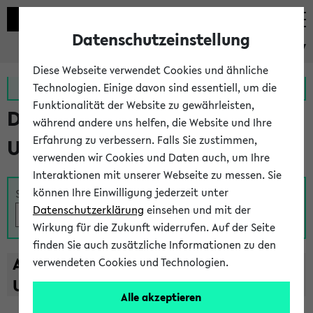
Datenschutzeinstellung
eKVV
Diese Webseite verwendet Cookies und ähnliche
Zur MeineUni App
Zum MeineUni Portal
Technologien. Einige davon sind essentiell, um die
Funktionalität der Website zu gewährleisten,
Das Lehrangebot der
während andere uns helfen, die Website und Ihre
Erfahrung zu verbessern. Falls Sie zustimmen,
Universität Bielefeld
verwenden wir Cookies und Daten auch, um Ihre
Interaktionen mit unserer Webseite zu messen. Sie
können Ihre Einwilligung jederzeit unter
Suche
Datenschutzerklärung
einsehen und mit der
Wirkung für die Zukunft widerrufen. Auf der Seite
finden Sie auch zusätzliche Informationen zu den
A
B
C
D
E
F
G
H
I
J
K
L
M
N
O
P
Q
R
S
T
verwendeten Cookies und Technologien.
U
V
W
X
Y
Z
Alle akzeptieren