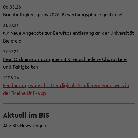
06.08.26
i
Nachhaltigkeitspreis 2026: Bewerbungsphase gestartet
t
31.07.26
e
👉 Neue Angebote zur Berufsorientierung an der Universität
n
Bielefeld
l
27.07.26
e
Neu: Ordnerprompts geben BIKI verschiedene Charaktere
i
und Fähigkeiten
s
17.06.26
Feedback gewünscht: Der digitale Studierendenausweis in
t
der "Meine Uni"-App
e
Aktuell im BIS
Alle BIS News zeigen