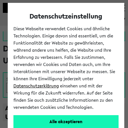
Datenschutzeinstellung
eKVV
Diese Webseite verwendet Cookies und ähnliche
Zur MeineUni App
Zum MeineUni Portal
Technologien. Einige davon sind essentiell, um die
Funktionalität der Website zu gewährleisten,
Das Lehrangebot der
während andere uns helfen, die Website und Ihre
Erfahrung zu verbessern. Falls Sie zustimmen,
Universität Bielefeld
verwenden wir Cookies und Daten auch, um Ihre
Interaktionen mit unserer Webseite zu messen. Sie
können Ihre Einwilligung jederzeit unter
Suche
Datenschutzerklärung
einsehen und mit der
Wirkung für die Zukunft widerrufen. Auf der Seite
finden Sie auch zusätzliche Informationen zu den
A
B
C
D
E
F
G
H
I
J
K
L
M
N
O
P
Q
R
S
T
verwendeten Cookies und Technologien.
U
V
W
X
Y
Z
Alle akzeptieren