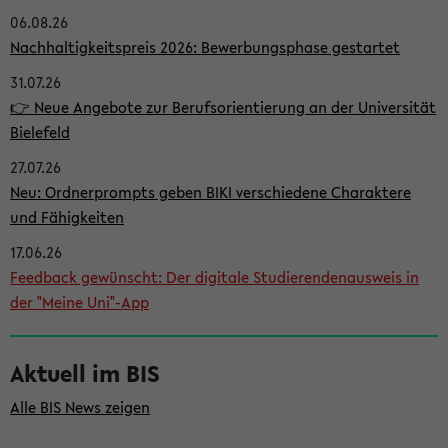
06.08.26
i
Nachhaltigkeitspreis 2026: Bewerbungsphase gestartet
t
31.07.26
e
👉 Neue Angebote zur Berufsorientierung an der Universität
n
Bielefeld
l
27.07.26
e
Neu: Ordnerprompts geben BIKI verschiedene Charaktere
i
und Fähigkeiten
s
17.06.26
Feedback gewünscht: Der digitale Studierendenausweis in
t
der "Meine Uni"-App
e
Aktuell im BIS
Alle BIS News zeigen