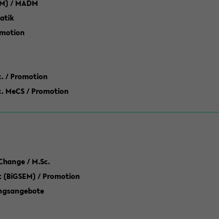
M) / MADM
atik
omotion
ic. / Promotion
dic. MeCS / Promotion
Change / M.Sc.
(BiGSEM) / Promotion
ungsangebote