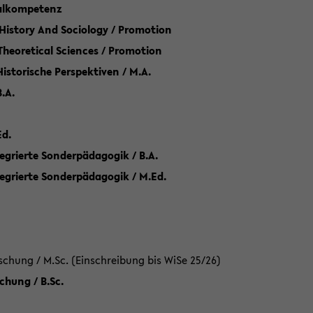
talkompetenz
 History And Sociology / Promotion
 Theoretical Sciences / Promotion
 Historische Perspektiven / M.A.
.A.
Ed.
egrierte Sonderpädagogik / B.A.
tegrierte Sonderpädagogik / M.Ed.
hung / M.Sc. (Einschreibung bis WiSe 25/26)
hung / B.Sc.