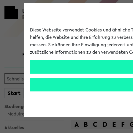
Diese Webseite verwendet Cookies und ähnliche Te
helfen, die Website und Ihre Erfahrung zu verbes
messen. Sie können Ihre Einwilligung jederzeit u
zusätzliche Informationen zu den verwendeten C
Universität
Forschung
Das Lehrange
mein
Start
eKVV
Suche
Studiengangsauswahl
Modulrecherche
A
B
C
D
E
F
Aktuelles