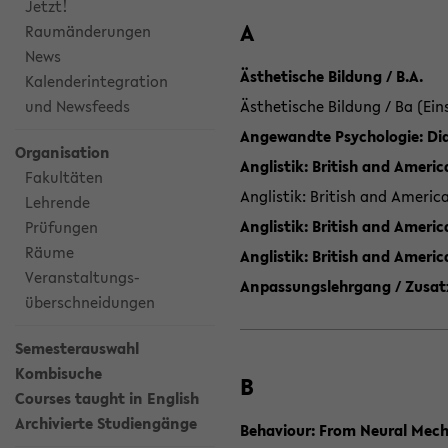
Jetzt!
A
Raumänderungen
News
Ästhetische Bildung / B.A.
Kalenderintegration
und Newsfeeds
Ästhetische Bildung / Ba (Ein
Angewandte Psychologie: Dia
Organisation
Anglistik: British and Americ
Fakultäten
Anglistik: British and Americ
Lehrende
Anglistik: British and Americ
Prüfungen
Räume
Anglistik: British and Ameri
Veranstaltungs-
Anpassungslehrgang / Zusatz
überschneidungen
Semesterauswahl
Kombisuche
B
Courses taught in English
Archivierte Studiengänge
Behaviour: From Neural Mech