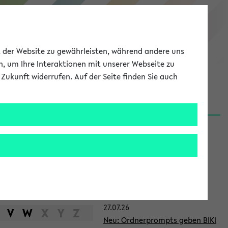
eKVV
ät der Website zu gewährleisten, während andere uns
h, um Ihre Interaktionen mit unserer Webseite zu
Zukunft widerrufen. Auf der Seite finden Sie auch
Meine Uni
EN
ANMELDEN
S
d
News
e
31.07.26
i
👉 Neue Angebote zur
t
Berufsorientierung an der
Universität Bielefeld
e
27.07.26
n
V
W
X
Y
Z
Neu: Ordnerprompts geben BIKI