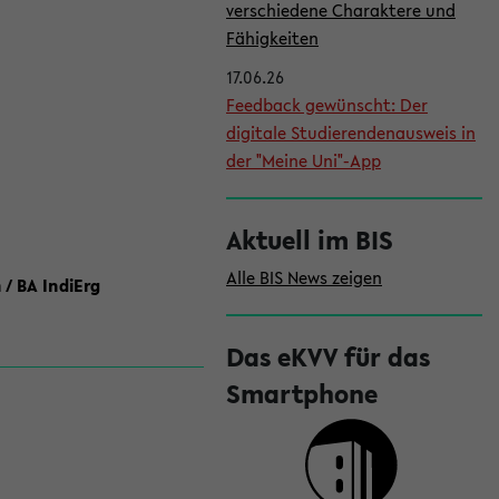
l
verschiedene Charaktere und
e
Fähigkeiten
i
17.06.26
Feedback gewünscht: Der
s
digitale Studierendenausweis in
t
der "Meine Uni"-App
e
Aktuell im BIS
Alle BIS News zeigen
 / BA IndiErg
Das eKVV für das
Smartphone