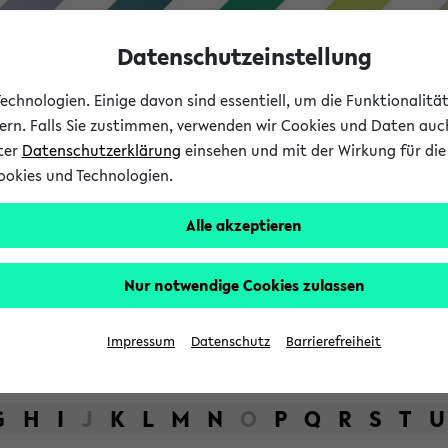
Datenschutzeinstellung
chnologien. Einige davon sind essentiell, um die Funktionalit
sern. Falls Sie zustimmen, verwenden wir Cookies und Daten auc
nter
Datenschutzerklärung
einsehen und mit der Wirkung für die 
ookies und Technologien.
Studium
Lehre
International
Alle akzeptieren
bot der Universität Bielefel
Nur notwendige Cookies zulassen
Impressum
Datenschutz
Barrierefreiheit
G
H
I
J
K
L
M
N
O
P
Q
R
S
T
U