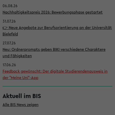
06.08.26
i
Nachhaltigkeitspreis 2026: Bewerbungsphase gestartet
t
31.07.26
e
👉 Neue Angebote zur Berufsorientierung an der Universität
n
Bielefeld
l
27.07.26
e
Neu: Ordnerprompts geben BIKI verschiedene Charaktere
i
und Fähigkeiten
s
17.06.26
Feedback gewünscht: Der digitale Studierendenausweis in
t
der "Meine Uni"-App
e
Aktuell im BIS
Alle BIS News zeigen