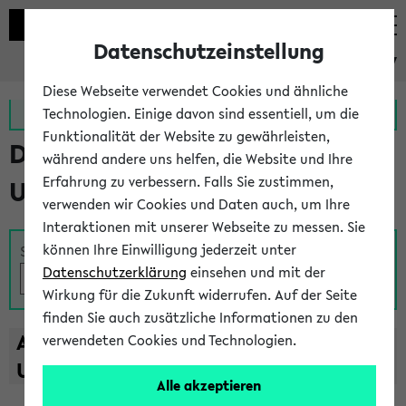
Datenschutzeinstellung
eKVV
Diese Webseite verwendet Cookies und ähnliche
Zur MeineUni App
Zum MeineUni Portal
Technologien. Einige davon sind essentiell, um die
Funktionalität der Website zu gewährleisten,
Das Lehrangebot der
während andere uns helfen, die Website und Ihre
Erfahrung zu verbessern. Falls Sie zustimmen,
Universität Bielefeld
verwenden wir Cookies und Daten auch, um Ihre
Interaktionen mit unserer Webseite zu messen. Sie
können Ihre Einwilligung jederzeit unter
Suche
Datenschutzerklärung
einsehen und mit der
Wirkung für die Zukunft widerrufen. Auf der Seite
finden Sie auch zusätzliche Informationen zu den
A
B
C
D
E
F
G
H
I
J
K
L
M
N
O
P
Q
R
S
T
verwendeten Cookies und Technologien.
U
V
W
X
Y
Z
Alle akzeptieren