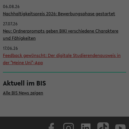
06.08.26
i
Nachhaltigkeitspreis 2026: Bewerbungsphase gestartet
t
27.07.26
e
Neu: Ordnerprompts geben BIKI verschiedene Charaktere
n
und Fähigkeiten
l
17.06.26
e
Feedback gewünscht: Der digitale Studierendenausweis in
i
der "Meine Uni"-App
s
t
Aktuell im BIS
e
Alle BIS News zeigen
Facebook
Instagram
LinkedIn
TikTok
Youtube