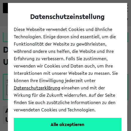
Datenschutzeinstellung
eKVV
Diese Webseite verwendet Cookies und ähnliche
Zur MeineUni App
Zum MeineUni Portal
Technologien. Einige davon sind essentiell, um die
Funktionalität der Website zu gewährleisten,
Das Lehrangebot der
während andere uns helfen, die Website und Ihre
Erfahrung zu verbessern. Falls Sie zustimmen,
Universität Bielefeld
verwenden wir Cookies und Daten auch, um Ihre
Interaktionen mit unserer Webseite zu messen. Sie
können Ihre Einwilligung jederzeit unter
Suche
Datenschutzerklärung
einsehen und mit der
Wirkung für die Zukunft widerrufen. Auf der Seite
finden Sie auch zusätzliche Informationen zu den
A
B
C
D
E
F
G
H
I
J
K
L
M
N
O
P
Q
R
S
T
verwendeten Cookies und Technologien.
U
V
W
X
Y
Z
Alle akzeptieren