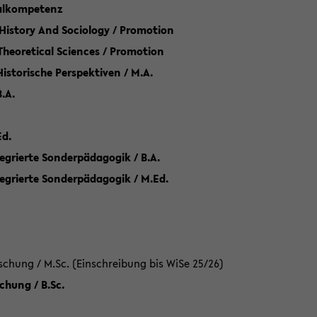
talkompetenz
 History And Sociology / Promotion
 Theoretical Sciences / Promotion
 Historische Perspektiven / M.A.
.A.
Ed.
egrierte Sonderpädagogik / B.A.
tegrierte Sonderpädagogik / M.Ed.
hung / M.Sc. (Einschreibung bis WiSe 25/26)
hung / B.Sc.