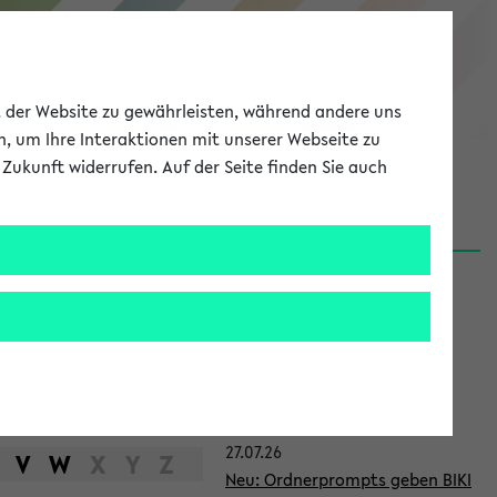
eKVV
ät der Website zu gewährleisten, während andere uns
h, um Ihre Interaktionen mit unserer Webseite zu
Zukunft widerrufen. Auf der Seite finden Sie auch
Meine Uni
EN
ANMELDEN
S
d
News
e
31.07.26
i
👉 Neue Angebote zur
t
Berufsorientierung an der
Universität Bielefeld
e
27.07.26
n
V
W
X
Y
Z
Neu: Ordnerprompts geben BIKI