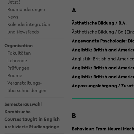
Jetzt!
A
Raumänderungen
News
Ästhetische Bildung / B.A.
Kalenderintegration
und Newsfeeds
Ästhetische Bildung / Ba (Ein
Angewandte Psychologie: Dia
Organisation
Anglistik: British and Americ
Fakultäten
Anglistik: British and Americ
Lehrende
Anglistik: British and Americ
Prüfungen
Räume
Anglistik: British and Ameri
Veranstaltungs-
Anpassungslehrgang / Zusatz
überschneidungen
Semesterauswahl
Kombisuche
B
Courses taught in English
Archivierte Studiengänge
Behaviour: From Neural Mech