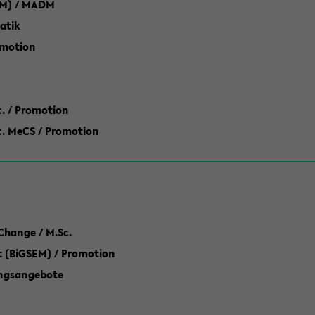
M) / MADM
atik
omotion
ic. / Promotion
dic. MeCS / Promotion
Change / M.Sc.
(BiGSEM) / Promotion
ungsangebote