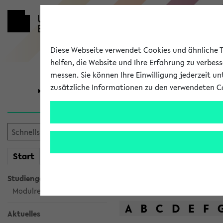
Diese Webseite verwendet Cookies und ähnliche Te
helfen, die Website und Ihre Erfahrung zu verbes
messen. Sie können Ihre Einwilligung jederzeit u
zusätzliche Informationen zu den verwendeten C
Universität
Forschung
Das Lehrange
mein
Start
eKVV
Suche
Studiengangsauswahl
Modulrecherche
A
B
C
D
E
F
Aktuelles