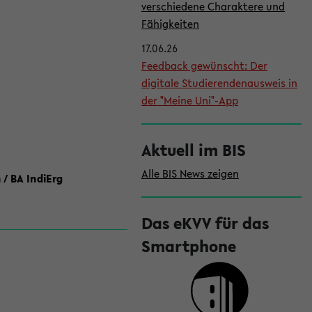
l
verschiedene Charaktere und
e
Fähigkeiten
i
17.06.26
Feedback gewünscht: Der
s
digitale Studierendenausweis in
t
der "Meine Uni"-App
e
Aktuell im BIS
Alle BIS News zeigen
 / BA IndiErg
Das eKVV für das
Smartphone