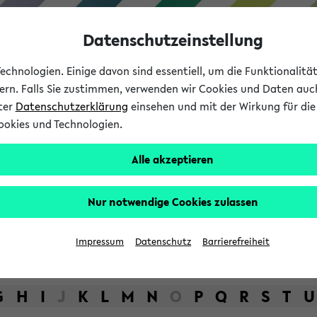
Datenschutzeinstellung
chnologien. Einige davon sind essentiell, um die Funktionalit
sern. Falls Sie zustimmen, verwenden wir Cookies und Daten auc
nter
Datenschutzerklärung
einsehen und mit der Wirkung für die 
ookies und Technologien.
Studium
Lehre
International
Alle akzeptieren
bot der Universität Bielefel
Nur notwendige Cookies zulassen
Impressum
Datenschutz
Barrierefreiheit
G
H
I
J
K
L
M
N
O
P
Q
R
S
T
U