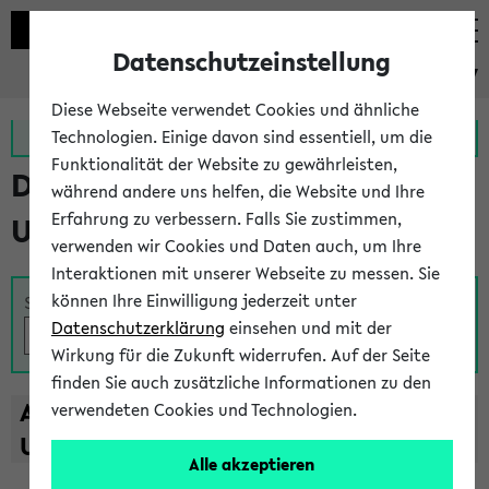
Datenschutzeinstellung
eKVV
Diese Webseite verwendet Cookies und ähnliche
Zur MeineUni App
Zum MeineUni Portal
Technologien. Einige davon sind essentiell, um die
Funktionalität der Website zu gewährleisten,
Das Lehrangebot der
während andere uns helfen, die Website und Ihre
Erfahrung zu verbessern. Falls Sie zustimmen,
Universität Bielefeld
verwenden wir Cookies und Daten auch, um Ihre
Interaktionen mit unserer Webseite zu messen. Sie
können Ihre Einwilligung jederzeit unter
Suche
Datenschutzerklärung
einsehen und mit der
Wirkung für die Zukunft widerrufen. Auf der Seite
finden Sie auch zusätzliche Informationen zu den
A
B
C
D
E
F
G
H
I
J
K
L
M
N
O
P
Q
R
S
T
verwendeten Cookies und Technologien.
U
V
W
X
Y
Z
Alle akzeptieren