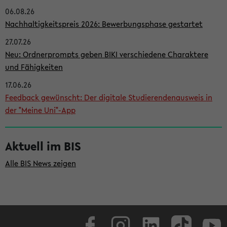
06.08.26
i
Nachhaltigkeitspreis 2026: Bewerbungsphase gestartet
t
27.07.26
e
Neu: Ordnerprompts geben BIKI verschiedene Charaktere
n
und Fähigkeiten
l
17.06.26
e
Feedback gewünscht: Der digitale Studierendenausweis in
i
der "Meine Uni"-App
s
t
Aktuell im BIS
e
Alle BIS News zeigen
Facebook
Instagram
LinkedIn
TikTok
Youtube