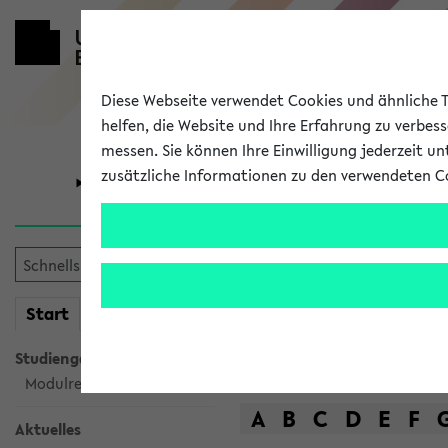
Diese Webseite verwendet Cookies und ähnliche Te
helfen, die Website und Ihre Erfahrung zu verbes
messen. Sie können Ihre Einwilligung jederzeit u
zusätzliche Informationen zu den verwendeten C
Universität
Forschung
Das Lehrange
mein
Start
eKVV
Suche
Studiengangsauswahl
Modulrecherche
A
B
C
D
E
F
Aktuelles