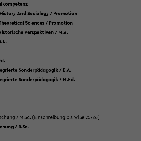
talkompetenz
 History And Sociology / Promotion
 Theoretical Sciences / Promotion
 Historische Perspektiven / M.A.
.A.
Ed.
egrierte Sonderpädagogik / B.A.
tegrierte Sonderpädagogik / M.Ed.
hung / M.Sc. (Einschreibung bis WiSe 25/26)
hung / B.Sc.