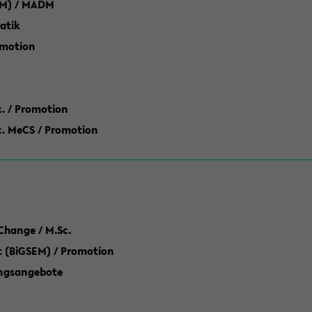
M) / MADM
atik
omotion
ic. / Promotion
dic. MeCS / Promotion
Change / M.Sc.
(BiGSEM) / Promotion
ungsangebote