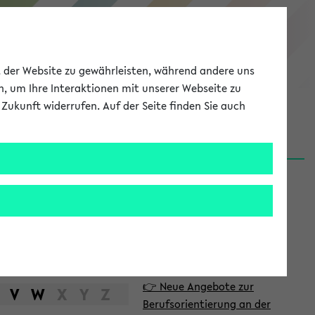
eKVV
ät der Website zu gewährleisten, während andere uns
h, um Ihre Interaktionen mit unserer Webseite zu
Zukunft widerrufen. Auf der Seite finden Sie auch
Meine Uni
EN
ANMELDEN
S
d
News
e
06.08.26
i
Nachhaltigkeitspreis 2026:
t
Bewerbungsphase gestartet
e
31.07.26
👉 Neue Angebote zur
n
V
W
X
Y
Z
Berufsorientierung an der