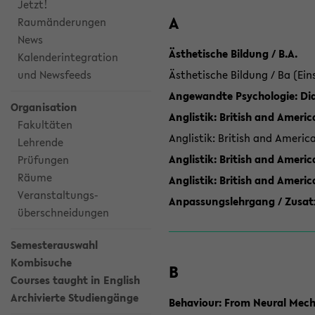
Jetzt!
A
Raumänderungen
News
Ästhetische Bildung / B.A.
Kalenderintegration
und Newsfeeds
Ästhetische Bildung / Ba (Ein
Angewandte Psychologie: Dia
Organisation
Anglistik: British and Americ
Fakultäten
Anglistik: British and Americ
Lehrende
Anglistik: British and Americ
Prüfungen
Räume
Anglistik: British and Ameri
Veranstaltungs-
Anpassungslehrgang / Zusatz
überschneidungen
Semesterauswahl
Kombisuche
B
Courses taught in English
Archivierte Studiengänge
Behaviour: From Neural Mech