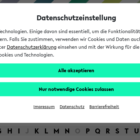
Datenschutzeinstellung
chnologien. Einige davon sind essentiell, um die Funktionalit
sern. Falls Sie zustimmen, verwenden wir Cookies und Daten auc
nter
Datenschutzerklärung
einsehen und mit der Wirkung für die 
ookies und Technologien.
Studium
Lehre
International
Alle akzeptieren
bot der Universität Bielefel
Nur notwendige Cookies zulassen
Impressum
Datenschutz
Barrierefreiheit
G
H
I
J
K
L
M
N
O
P
Q
R
S
T
U