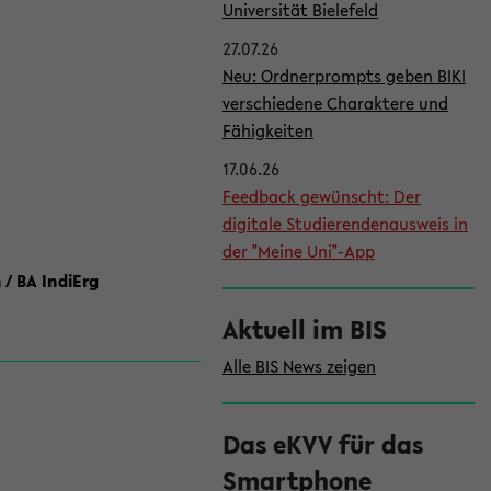
l
Universität Bielefeld
e
27.07.26
i
Neu: Ordnerprompts geben BIKI
verschiedene Charaktere und
s
Fähigkeiten
t
17.06.26
e
Feedback gewünscht: Der
digitale Studierendenausweis in
der "Meine Uni"-App
 / BA IndiErg
Aktuell im BIS
Alle BIS News zeigen
Das eKVV für das
Smartphone