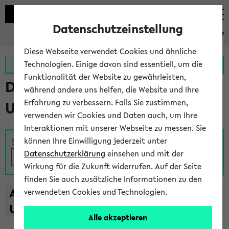
Datenschutzeinstellung
eKVV
Diese Webseite verwendet Cookies und ähnliche
Zur MeineUni App
Zum MeineUni Portal
Technologien. Einige davon sind essentiell, um die
Funktionalität der Website zu gewährleisten,
Das Lehrangebot der
während andere uns helfen, die Website und Ihre
Erfahrung zu verbessern. Falls Sie zustimmen,
Universität Bielefeld
verwenden wir Cookies und Daten auch, um Ihre
Interaktionen mit unserer Webseite zu messen. Sie
können Ihre Einwilligung jederzeit unter
Suche
Datenschutzerklärung
einsehen und mit der
Wirkung für die Zukunft widerrufen. Auf der Seite
finden Sie auch zusätzliche Informationen zu den
A
B
C
D
E
F
G
H
I
J
K
L
M
N
O
P
Q
R
S
T
verwendeten Cookies und Technologien.
U
V
W
X
Y
Z
Alle akzeptieren