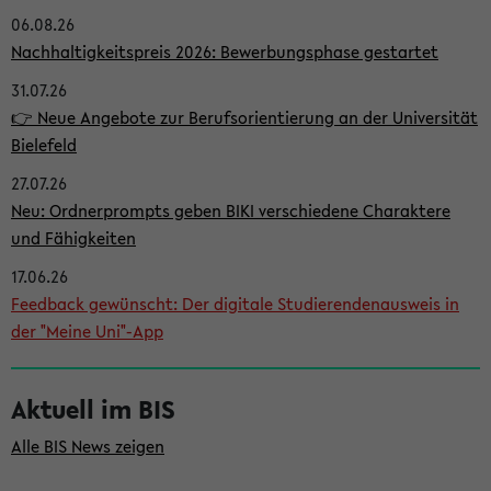
06.08.26
i
Nachhaltigkeitspreis 2026: Bewerbungsphase gestartet
t
31.07.26
e
👉 Neue Angebote zur Berufsorientierung an der Universität
n
Bielefeld
l
27.07.26
e
Neu: Ordnerprompts geben BIKI verschiedene Charaktere
i
und Fähigkeiten
s
17.06.26
Feedback gewünscht: Der digitale Studierendenausweis in
t
der "Meine Uni"-App
e
Aktuell im BIS
Alle BIS News zeigen