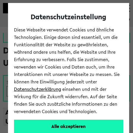
Datenschutzeinstellung
eKVV
Diese Webseite verwendet Cookies und ähnliche
Zur MeineUni App
Zum MeineUni Portal
Technologien. Einige davon sind essentiell, um die
Funktionalität der Website zu gewährleisten,
Das Lehrangebot der
während andere uns helfen, die Website und Ihre
Erfahrung zu verbessern. Falls Sie zustimmen,
Universität Bielefeld
verwenden wir Cookies und Daten auch, um Ihre
Interaktionen mit unserer Webseite zu messen. Sie
können Ihre Einwilligung jederzeit unter
Suche
Datenschutzerklärung
einsehen und mit der
Wirkung für die Zukunft widerrufen. Auf der Seite
finden Sie auch zusätzliche Informationen zu den
A
B
C
D
E
F
G
H
I
J
K
L
M
N
O
P
Q
R
S
T
verwendeten Cookies und Technologien.
U
V
W
X
Y
Z
Alle akzeptieren