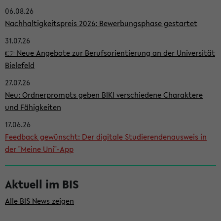
06.08.26
i
Nachhaltigkeitspreis 2026: Bewerbungsphase gestartet
t
31.07.26
e
👉 Neue Angebote zur Berufsorientierung an der Universität
n
Bielefeld
l
27.07.26
e
Neu: Ordnerprompts geben BIKI verschiedene Charaktere
i
und Fähigkeiten
s
17.06.26
Feedback gewünscht: Der digitale Studierendenausweis in
t
der "Meine Uni"-App
e
Aktuell im BIS
Alle BIS News zeigen