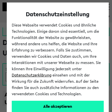
Datenschutzeinstellung
eKVV
Diese Webseite verwendet Cookies und ähnliche
Zur MeineUni App
Zum MeineUni Portal
Technologien. Einige davon sind essentiell, um die
Funktionalität der Website zu gewährleisten,
Das Lehrangebot der
während andere uns helfen, die Website und Ihre
Erfahrung zu verbessern. Falls Sie zustimmen,
Universität Bielefeld
verwenden wir Cookies und Daten auch, um Ihre
Interaktionen mit unserer Webseite zu messen. Sie
können Ihre Einwilligung jederzeit unter
Suche
Datenschutzerklärung
einsehen und mit der
Wirkung für die Zukunft widerrufen. Auf der Seite
finden Sie auch zusätzliche Informationen zu den
A
B
C
D
E
F
G
H
I
J
K
L
M
N
O
P
Q
R
S
T
verwendeten Cookies und Technologien.
U
V
W
X
Y
Z
Alle akzeptieren