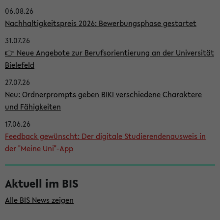
06.08.26
i
Nachhaltigkeitspreis 2026: Bewerbungsphase gestartet
t
31.07.26
e
👉 Neue Angebote zur Berufsorientierung an der Universität
n
Bielefeld
l
27.07.26
e
Neu: Ordnerprompts geben BIKI verschiedene Charaktere
i
und Fähigkeiten
s
17.06.26
Feedback gewünscht: Der digitale Studierendenausweis in
t
der "Meine Uni"-App
e
Aktuell im BIS
Alle BIS News zeigen