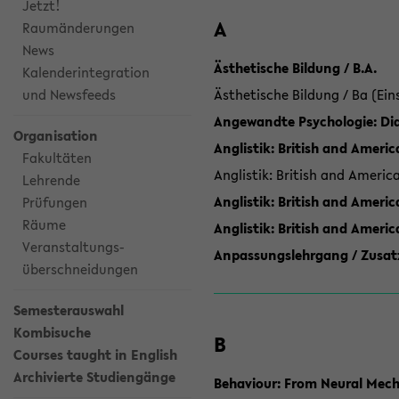
Jetzt!
A
Raumänderungen
News
Ästhetische Bildung / B.A.
Kalenderintegration
und Newsfeeds
Ästhetische Bildung / Ba (Ein
Angewandte Psychologie: Dia
Organisation
Anglistik: British and Americ
Fakultäten
Anglistik: British and Americ
Lehrende
Anglistik: British and Americ
Prüfungen
Räume
Anglistik: British and Ameri
Veranstaltungs-
Anpassungslehrgang / Zusatz
überschneidungen
Semesterauswahl
Kombisuche
B
Courses taught in English
Archivierte Studiengänge
Behaviour: From Neural Mech