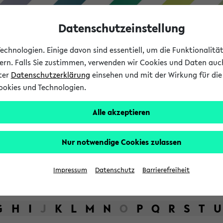
Datenschutzeinstellung
chnologien. Einige davon sind essentiell, um die Funktionalit
sern. Falls Sie zustimmen, verwenden wir Cookies und Daten auc
nter
Datenschutzerklärung
einsehen und mit der Wirkung für die 
ookies und Technologien.
Studium
Lehre
International
Alle akzeptieren
bot der Universität Bielefel
Nur notwendige Cookies zulassen
Impressum
Datenschutz
Barrierefreiheit
G
H
I
J
K
L
M
N
O
P
Q
R
S
T
U