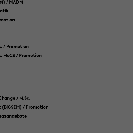
M) / MADM
atik
omotion
ic. / Promotion
dic. MeCS / Promotion
Change / M.Sc.
(BiGSEM) / Promotion
ungsangebote