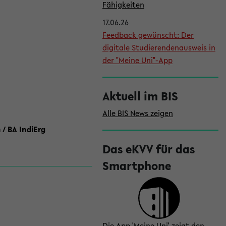
l
Fähigkeiten
e
17.06.26
i
Feedback gewünscht: Der
digitale Studierendenausweis in
s
der "Meine Uni"-App
t
e
Aktuell im BIS
Alle BIS News zeigen
 / BA IndiErg
Das eKVV für das
Smartphone
Die App 'Meine Uni' zeigt den