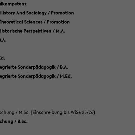
talkompetenz
 History And Sociology / Promotion
 Theoretical Sciences / Promotion
 Historische Perspektiven / M.A.
.A.
Ed.
egrierte Sonderpädagogik / B.A.
tegrierte Sonderpädagogik / M.Ed.
hung / M.Sc. (Einschreibung bis WiSe 25/26)
hung / B.Sc.