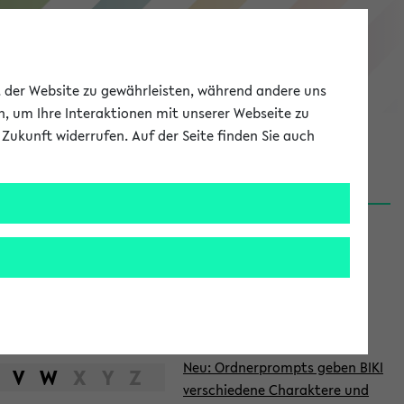
eKVV
ät der Website zu gewährleisten, während andere uns
h, um Ihre Interaktionen mit unserer Webseite zu
Zukunft widerrufen. Auf der Seite finden Sie auch
Meine Uni
EN
ANMELDEN
S
d
News
e
06.08.26
i
Nachhaltigkeitspreis 2026:
t
Bewerbungsphase gestartet
e
27.07.26
Neu: Ordnerprompts geben BIKI
n
V
W
X
Y
Z
verschiedene Charaktere und