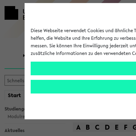
Diese Webseite verwendet Cookies und ähnliche Te
helfen, die Website und Ihre Erfahrung zu verbes
messen. Sie können Ihre Einwilligung jederzeit u
zusätzliche Informationen zu den verwendeten C
Universität
Forschung
Das Lehrange
mein
Start
eKVV
Suche
Studiengangsauswahl
Modulrecherche
A
B
C
D
E
F
Aktuelles