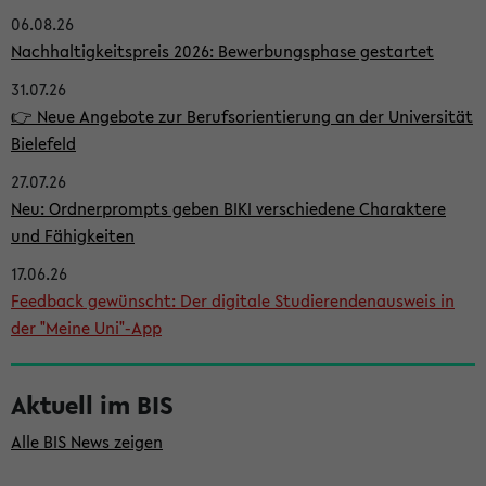
06.08.26
i
Nachhaltigkeitspreis 2026: Bewerbungsphase gestartet
t
31.07.26
e
👉 Neue Angebote zur Berufsorientierung an der Universität
n
Bielefeld
l
27.07.26
e
Neu: Ordnerprompts geben BIKI verschiedene Charaktere
i
und Fähigkeiten
s
17.06.26
Feedback gewünscht: Der digitale Studierendenausweis in
t
der "Meine Uni"-App
e
Aktuell im BIS
Alle BIS News zeigen