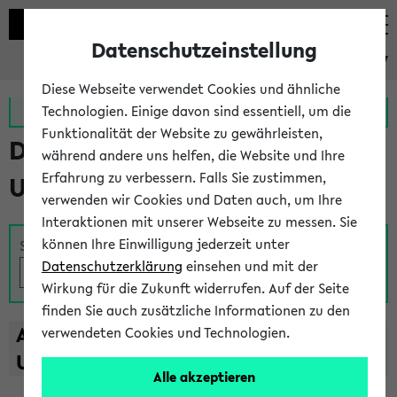
Datenschutzeinstellung
eKVV
Diese Webseite verwendet Cookies und ähnliche
Zur MeineUni App
Zum MeineUni Portal
Technologien. Einige davon sind essentiell, um die
Funktionalität der Website zu gewährleisten,
Das Lehrangebot der
während andere uns helfen, die Website und Ihre
Erfahrung zu verbessern. Falls Sie zustimmen,
Universität Bielefeld
verwenden wir Cookies und Daten auch, um Ihre
Interaktionen mit unserer Webseite zu messen. Sie
können Ihre Einwilligung jederzeit unter
Suche
Datenschutzerklärung
einsehen und mit der
Wirkung für die Zukunft widerrufen. Auf der Seite
finden Sie auch zusätzliche Informationen zu den
A
B
C
D
E
F
G
H
I
J
K
L
M
N
O
P
Q
R
S
T
verwendeten Cookies und Technologien.
U
V
W
X
Y
Z
Alle akzeptieren