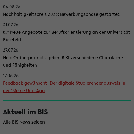
06.08.26
i
Nachhaltigkeitspreis 2026: Bewerbungsphase gestartet
t
31.07.26
e
👉 Neue Angebote zur Berufsorientierung an der Universität
n
Bielefeld
l
27.07.26
e
Neu: Ordnerprompts geben BIKI verschiedene Charaktere
i
und Fähigkeiten
s
17.06.26
Feedback gewünscht: Der digitale Studierendenausweis in
t
der "Meine Uni"-App
e
Aktuell im BIS
Alle BIS News zeigen