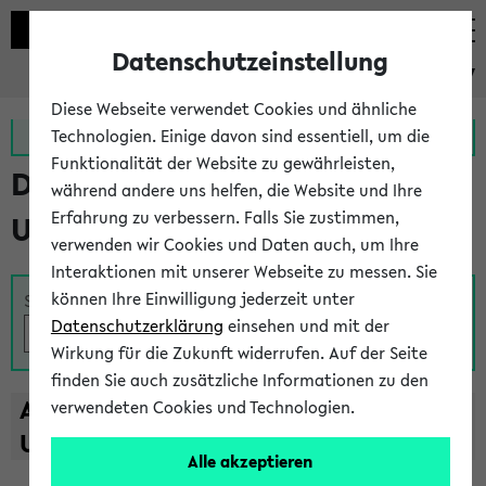
Datenschutzeinstellung
eKVV
Diese Webseite verwendet Cookies und ähnliche
Zur MeineUni App
Zum MeineUni Portal
Technologien. Einige davon sind essentiell, um die
Funktionalität der Website zu gewährleisten,
Das Lehrangebot der
während andere uns helfen, die Website und Ihre
Erfahrung zu verbessern. Falls Sie zustimmen,
Universität Bielefeld
verwenden wir Cookies und Daten auch, um Ihre
Interaktionen mit unserer Webseite zu messen. Sie
können Ihre Einwilligung jederzeit unter
Suche
Datenschutzerklärung
einsehen und mit der
Wirkung für die Zukunft widerrufen. Auf der Seite
finden Sie auch zusätzliche Informationen zu den
A
B
C
D
E
F
G
H
I
J
K
L
M
N
O
P
Q
R
S
T
verwendeten Cookies und Technologien.
U
V
W
X
Y
Z
Alle akzeptieren