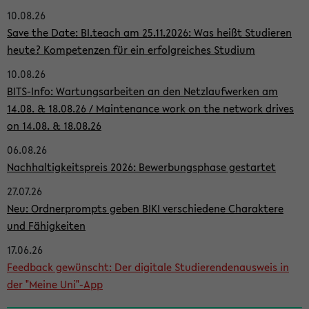
10.08.26
i
Save the Date: BI.teach am 25.11.2026: Was heißt Studieren
t
heute? Kompetenzen für ein erfolgreiches Studium
e
10.08.26
n
BITS-Info: Wartungsarbeiten an den Netzlaufwerken am
l
14.08. & 18.08.26 / Maintenance work on the network drives
on 14.08. & 18.08.26
e
i
06.08.26
Nachhaltigkeitspreis 2026: Bewerbungsphase gestartet
s
27.07.26
t
Neu: Ordnerprompts geben BIKI verschiedene Charaktere
e
und Fähigkeiten
17.06.26
Feedback gewünscht: Der digitale Studierendenausweis in
der "Meine Uni"-App