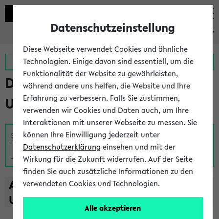
Datenschutzeinstellung
eKVV
Diese Webseite verwendet Cookies und ähnliche
Zur MeineUni App
Zum MeineUni Portal
Technologien. Einige davon sind essentiell, um die
Funktionalität der Website zu gewährleisten,
Das Lehrangebot der
während andere uns helfen, die Website und Ihre
Erfahrung zu verbessern. Falls Sie zustimmen,
Universität Bielefeld
verwenden wir Cookies und Daten auch, um Ihre
Interaktionen mit unserer Webseite zu messen. Sie
können Ihre Einwilligung jederzeit unter
Suche
Datenschutzerklärung
einsehen und mit der
Wirkung für die Zukunft widerrufen. Auf der Seite
finden Sie auch zusätzliche Informationen zu den
A
B
C
D
E
F
G
H
I
J
K
L
M
N
O
P
Q
R
S
T
verwendeten Cookies und Technologien.
U
V
W
X
Y
Z
Alle akzeptieren