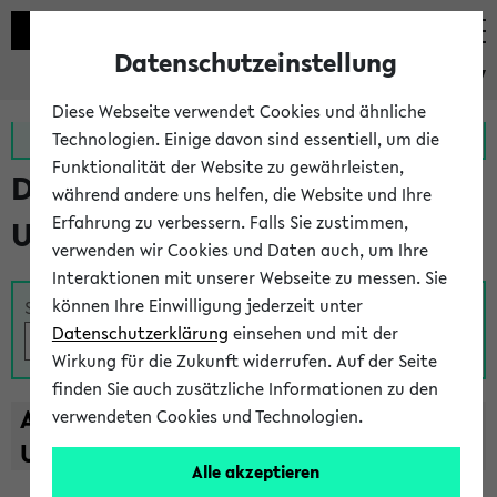
Datenschutzeinstellung
eKVV
Diese Webseite verwendet Cookies und ähnliche
Zur MeineUni App
Zum MeineUni Portal
Technologien. Einige davon sind essentiell, um die
Funktionalität der Website zu gewährleisten,
Das Lehrangebot der
während andere uns helfen, die Website und Ihre
Erfahrung zu verbessern. Falls Sie zustimmen,
Universität Bielefeld
verwenden wir Cookies und Daten auch, um Ihre
Interaktionen mit unserer Webseite zu messen. Sie
können Ihre Einwilligung jederzeit unter
Suche
Datenschutzerklärung
einsehen und mit der
Wirkung für die Zukunft widerrufen. Auf der Seite
finden Sie auch zusätzliche Informationen zu den
A
B
C
D
E
F
G
H
I
J
K
L
M
N
O
P
Q
R
S
T
verwendeten Cookies und Technologien.
U
V
W
X
Y
Z
Alle akzeptieren