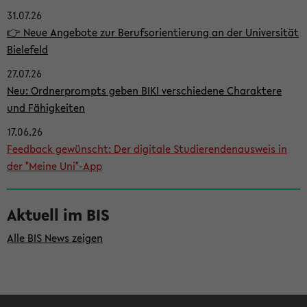
31.07.26
i
👉 Neue Angebote zur Berufsorientierung an der Universität
t
Bielefeld
e
27.07.26
n
Neu: Ordnerprompts geben BIKI verschiedene Charaktere
l
und Fähigkeiten
e
17.06.26
i
Feedback gewünscht: Der digitale Studierendenausweis in
der "Meine Uni"-App
s
t
Aktuell im BIS
e
Alle BIS News zeigen