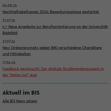
06.08.26
i
Nachhaltigkeitspreis 2026: Bewerbungsphase gestartet
t
31.07.26
e
👉 Neue Angebote zur Berufsorientierung an der Universität
n
Bielefeld
l
27.07.26
e
Neu: Ordnerprompts geben BIKI verschiedene Charaktere
i
und Fähigkeiten
s
17.06.26
Feedback gewünscht: Der digitale Studierendenausweis in
t
der "Meine Uni"-App
e
Aktuell im BIS
Alle BIS News zeigen