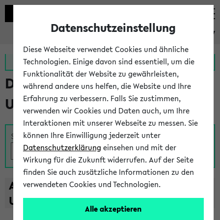
Datenschutzeinstellung
eKVV
Diese Webseite verwendet Cookies und ähnliche
Zur MeineUni App
Zum MeineUni Portal
Technologien. Einige davon sind essentiell, um die
Funktionalität der Website zu gewährleisten,
Das Lehrangebot der
während andere uns helfen, die Website und Ihre
Erfahrung zu verbessern. Falls Sie zustimmen,
Universität Bielefeld
verwenden wir Cookies und Daten auch, um Ihre
Interaktionen mit unserer Webseite zu messen. Sie
können Ihre Einwilligung jederzeit unter
Suche
Datenschutzerklärung
einsehen und mit der
Wirkung für die Zukunft widerrufen. Auf der Seite
finden Sie auch zusätzliche Informationen zu den
A
B
C
D
E
F
G
H
I
J
K
L
M
N
O
P
Q
R
S
T
verwendeten Cookies und Technologien.
U
V
W
X
Y
Z
Alle akzeptieren