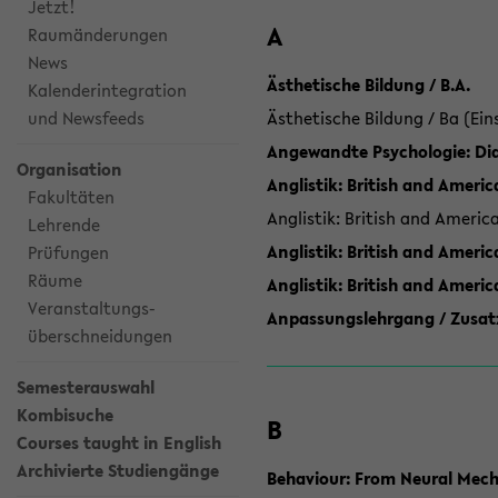
Jetzt!
A
Raumänderungen
News
Ästhetische Bildung / B.A.
Kalenderintegration
und Newsfeeds
Ästhetische Bildung / Ba (Ein
Angewandte Psychologie: Dia
Organisation
Anglistik: British and Americ
Fakultäten
Anglistik: British and Americ
Lehrende
Anglistik: British and Americ
Prüfungen
Räume
Anglistik: British and Ameri
Veranstaltungs-
Anpassungslehrgang / Zusatz
überschneidungen
Semesterauswahl
Kombisuche
B
Courses taught in English
Archivierte Studiengänge
Behaviour: From Neural Mech