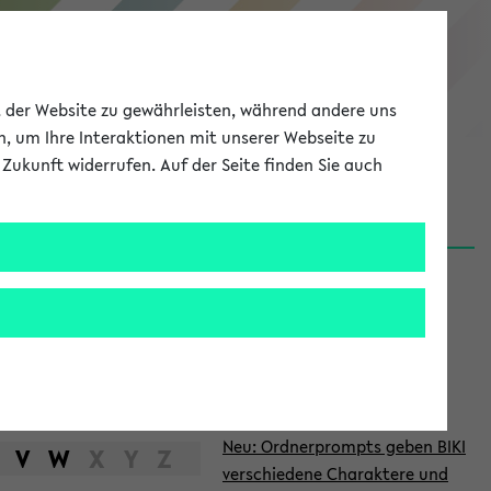
eKVV
ät der Website zu gewährleisten, während andere uns
h, um Ihre Interaktionen mit unserer Webseite zu
Zukunft widerrufen. Auf der Seite finden Sie auch
Meine Uni
EN
ANMELDEN
S
d
News
e
06.08.26
i
Nachhaltigkeitspreis 2026:
t
Bewerbungsphase gestartet
e
27.07.26
Neu: Ordnerprompts geben BIKI
n
V
W
X
Y
Z
verschiedene Charaktere und