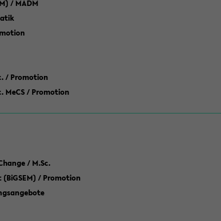
M) / MADM
atik
omotion
ic. / Promotion
dic. MeCS / Promotion
Change / M.Sc.
(BiGSEM) / Promotion
ungsangebote