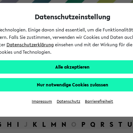
Datenschutzeinstellung
chnologien. Einige davon sind essentiell, um die Funktionalit
sern. Falls Sie zustimmen, verwenden wir Cookies und Daten auc
nter
Datenschutzerklärung
einsehen und mit der Wirkung für die 
ookies und Technologien.
Studium
Lehre
International
Alle akzeptieren
bot der Universität Bielefel
Nur notwendige Cookies zulassen
Impressum
Datenschutz
Barrierefreiheit
G
H
I
J
K
L
M
N
O
P
Q
R
S
T
U