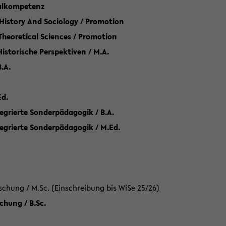
talkompetenz
 History And Sociology / Promotion
 Theoretical Sciences / Promotion
 Historische Perspektiven / M.A.
.A.
Ed.
egrierte Sonderpädagogik / B.A.
tegrierte Sonderpädagogik / M.Ed.
hung / M.Sc. (Einschreibung bis WiSe 25/26)
hung / B.Sc.