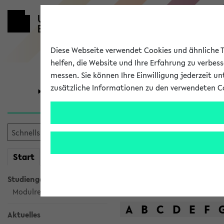
Diese Webseite verwendet Cookies und ähnliche Te
helfen, die Website und Ihre Erfahrung zu verbes
messen. Sie können Ihre Einwilligung jederzeit u
zusätzliche Informationen zu den verwendeten C
Universität
Forschung
Das Lehrange
mein
Start
eKVV
Suche
Studiengangsauswahl
Modulrecherche
A
B
C
D
E
F
Aktuelles