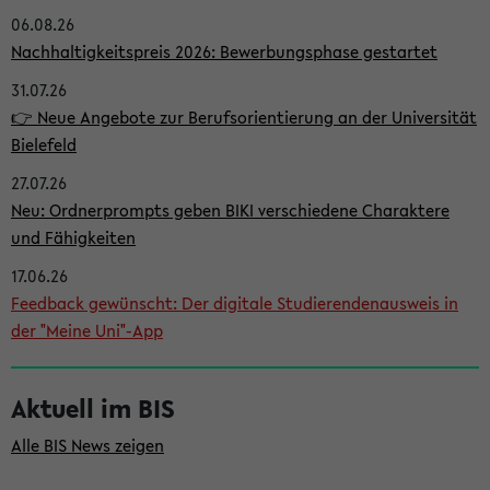
06.08.26
i
Nachhaltigkeitspreis 2026: Bewerbungsphase gestartet
t
31.07.26
e
👉 Neue Angebote zur Berufsorientierung an der Universität
n
Bielefeld
l
27.07.26
e
Neu: Ordnerprompts geben BIKI verschiedene Charaktere
i
und Fähigkeiten
s
17.06.26
Feedback gewünscht: Der digitale Studierendenausweis in
t
der "Meine Uni"-App
e
Aktuell im BIS
Alle BIS News zeigen