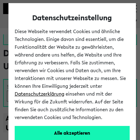
Datenschutzeinstellung
eKVV
Diese Webseite verwendet Cookies und ähnliche
Zur MeineUni App
Zum MeineUni Portal
Technologien. Einige davon sind essentiell, um die
Funktionalität der Website zu gewährleisten,
Das Lehrangebot der
während andere uns helfen, die Website und Ihre
Erfahrung zu verbessern. Falls Sie zustimmen,
Universität Bielefeld
verwenden wir Cookies und Daten auch, um Ihre
Interaktionen mit unserer Webseite zu messen. Sie
können Ihre Einwilligung jederzeit unter
Suche
Datenschutzerklärung
einsehen und mit der
Wirkung für die Zukunft widerrufen. Auf der Seite
finden Sie auch zusätzliche Informationen zu den
A
B
C
D
E
F
G
H
I
J
K
L
M
N
O
P
Q
R
S
T
verwendeten Cookies und Technologien.
U
V
W
X
Y
Z
Alle akzeptieren