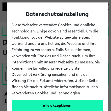
Datenschutzeinstellung
eKVV
Diese Webseite verwendet Cookies und ähnliche
Zur MeineUni App
Zum MeineUni Portal
Technologien. Einige davon sind essentiell, um die
Funktionalität der Website zu gewährleisten,
Das Lehrangebot der
während andere uns helfen, die Website und Ihre
Erfahrung zu verbessern. Falls Sie zustimmen,
Universität Bielefeld
verwenden wir Cookies und Daten auch, um Ihre
Interaktionen mit unserer Webseite zu messen. Sie
können Ihre Einwilligung jederzeit unter
Suche
Datenschutzerklärung
einsehen und mit der
Wirkung für die Zukunft widerrufen. Auf der Seite
finden Sie auch zusätzliche Informationen zu den
A
B
C
D
E
F
G
H
I
J
K
L
M
N
O
P
Q
R
S
T
verwendeten Cookies und Technologien.
U
V
W
X
Y
Z
Alle akzeptieren