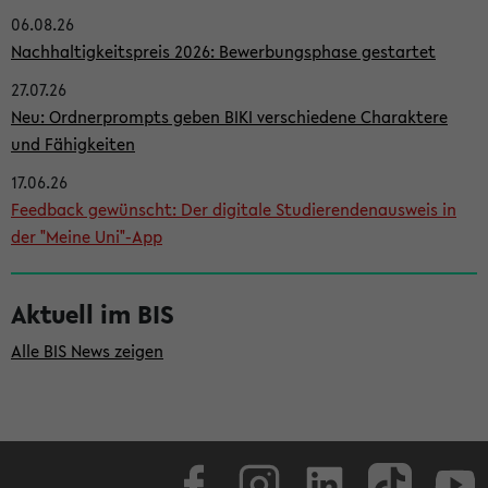
06.08.26
i
Nachhaltigkeitspreis 2026: Bewerbungsphase gestartet
t
27.07.26
e
Neu: Ordnerprompts geben BIKI verschiedene Charaktere
n
und Fähigkeiten
l
17.06.26
e
Feedback gewünscht: Der digitale Studierendenausweis in
i
der "Meine Uni"-App
s
t
Aktuell im BIS
e
Alle BIS News zeigen
Facebook
Instagram
LinkedIn
TikTok
Youtube