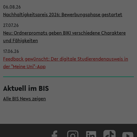
06.08.26
i
Nachhaltigkeitspreis 2026: Bewerbungsphase gestartet
t
27.07.26
e
Neu: Ordnerprompts geben BIKI verschiedene Charaktere
n
und Fähigkeiten
l
17.06.26
e
Feedback gewünscht: Der digitale Studierendenausweis in
i
der "Meine Uni"-App
s
t
Aktuell im BIS
e
Alle BIS News zeigen
Facebook
Instagram
LinkedIn
TikTok
Youtube