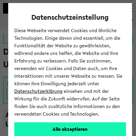
Datenschutzeinstellung
eKVV
Diese Webseite verwendet Cookies und ähnliche
Zur MeineUni App
Zum MeineUni Portal
Technologien. Einige davon sind essentiell, um die
Funktionalität der Website zu gewährleisten,
Das Lehrangebot der
während andere uns helfen, die Website und Ihre
Erfahrung zu verbessern. Falls Sie zustimmen,
Universität Bielefeld
verwenden wir Cookies und Daten auch, um Ihre
Interaktionen mit unserer Webseite zu messen. Sie
können Ihre Einwilligung jederzeit unter
Suche
Datenschutzerklärung
einsehen und mit der
Wirkung für die Zukunft widerrufen. Auf der Seite
finden Sie auch zusätzliche Informationen zu den
A
B
C
D
E
F
G
H
I
J
K
L
M
N
O
P
Q
R
S
T
verwendeten Cookies und Technologien.
U
V
W
X
Y
Z
Alle akzeptieren