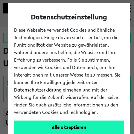
Datenschutzeinstellung
eKVV
Diese Webseite verwendet Cookies und ähnliche
Zur MeineUni App
Zum MeineUni Portal
Technologien. Einige davon sind essentiell, um die
Funktionalität der Website zu gewährleisten,
Das Lehrangebot der
während andere uns helfen, die Website und Ihre
Erfahrung zu verbessern. Falls Sie zustimmen,
Universität Bielefeld
verwenden wir Cookies und Daten auch, um Ihre
Interaktionen mit unserer Webseite zu messen. Sie
können Ihre Einwilligung jederzeit unter
Suche
Datenschutzerklärung
einsehen und mit der
Wirkung für die Zukunft widerrufen. Auf der Seite
finden Sie auch zusätzliche Informationen zu den
A
B
C
D
E
F
G
H
I
J
K
L
M
N
O
P
Q
R
S
T
verwendeten Cookies und Technologien.
U
V
W
X
Y
Z
Alle akzeptieren