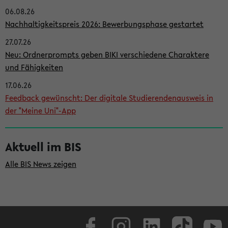
06.08.26
i
Nachhaltigkeitspreis 2026: Bewerbungsphase gestartet
t
27.07.26
e
Neu: Ordnerprompts geben BIKI verschiedene Charaktere
n
und Fähigkeiten
l
17.06.26
e
Feedback gewünscht: Der digitale Studierendenausweis in
i
der "Meine Uni"-App
s
t
Aktuell im BIS
e
Alle BIS News zeigen
Facebook
Instagram
LinkedIn
TikTok
Youtube