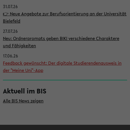
31.07.26
i
👉 Neue Angebote zur Berufsorientierung an der Universität
t
Bielefeld
e
27.07.26
n
Neu: Ordnerprompts geben BIKI verschiedene Charaktere
l
und Fähigkeiten
e
17.06.26
i
Feedback gewünscht: Der digitale Studierendenausweis in
der "Meine Uni"-App
s
t
Aktuell im BIS
e
Alle BIS News zeigen