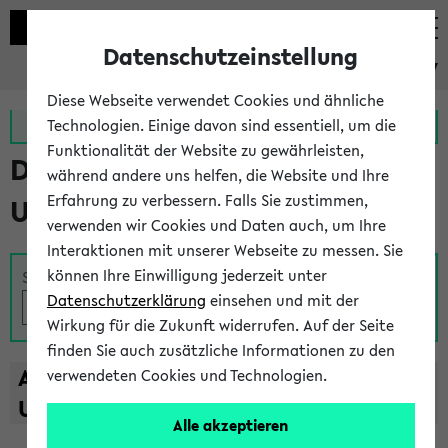
Datenschutzeinstellung
eKVV
Diese Webseite verwendet Cookies und ähnliche
Zur MeineUni App
Zum MeineUni Portal
Technologien. Einige davon sind essentiell, um die
Funktionalität der Website zu gewährleisten,
Das Lehrangebot der
während andere uns helfen, die Website und Ihre
Erfahrung zu verbessern. Falls Sie zustimmen,
Universität Bielefeld
verwenden wir Cookies und Daten auch, um Ihre
Interaktionen mit unserer Webseite zu messen. Sie
können Ihre Einwilligung jederzeit unter
Suche
Datenschutzerklärung
einsehen und mit der
Wirkung für die Zukunft widerrufen. Auf der Seite
finden Sie auch zusätzliche Informationen zu den
A
B
C
D
E
F
G
H
I
J
K
L
M
N
O
P
Q
R
S
T
verwendeten Cookies und Technologien.
U
V
W
X
Y
Z
Alle akzeptieren