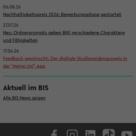
06.08.26
i
Nachhaltigkeitspreis 2026: Bewerbungsphase gestartet
t
27.07.26
e
Neu: Ordnerprompts geben BIKI verschiedene Charaktere
n
und Fähigkeiten
l
17.06.26
e
Feedback gewünscht: Der digitale Studierendenausweis in
i
der "Meine Uni"-App
s
t
Aktuell im BIS
e
Alle BIS News zeigen
Facebook
Instagram
LinkedIn
TikTok
Youtube