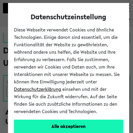
Datenschutzeinstellung
eKVV
Diese Webseite verwendet Cookies und ähnliche
Zur MeineUni App
Zum MeineUni Portal
Technologien. Einige davon sind essentiell, um die
Funktionalität der Website zu gewährleisten,
Das Lehrangebot der
während andere uns helfen, die Website und Ihre
Erfahrung zu verbessern. Falls Sie zustimmen,
Universität Bielefeld
verwenden wir Cookies und Daten auch, um Ihre
Interaktionen mit unserer Webseite zu messen. Sie
können Ihre Einwilligung jederzeit unter
Suche
Datenschutzerklärung
einsehen und mit der
Wirkung für die Zukunft widerrufen. Auf der Seite
finden Sie auch zusätzliche Informationen zu den
A
B
C
D
E
F
G
H
I
J
K
L
M
N
O
P
Q
R
S
T
verwendeten Cookies und Technologien.
U
V
W
X
Y
Z
Alle akzeptieren