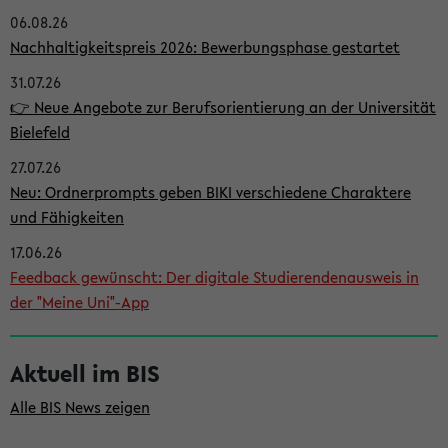
06.08.26
i
Nachhaltigkeitspreis 2026: Bewerbungsphase gestartet
t
31.07.26
e
👉 Neue Angebote zur Berufsorientierung an der Universität
n
Bielefeld
l
27.07.26
e
Neu: Ordnerprompts geben BIKI verschiedene Charaktere
i
und Fähigkeiten
s
17.06.26
Feedback gewünscht: Der digitale Studierendenausweis in
t
der "Meine Uni"-App
e
Aktuell im BIS
Alle BIS News zeigen