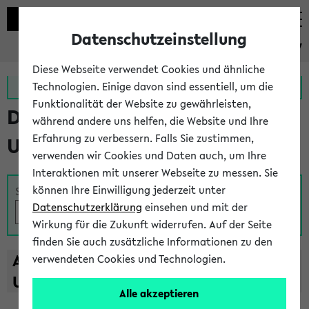
Datenschutzeinstellung
eKVV
Diese Webseite verwendet Cookies und ähnliche
Zur MeineUni App
Zum MeineUni Portal
Technologien. Einige davon sind essentiell, um die
Funktionalität der Website zu gewährleisten,
Das Lehrangebot der
während andere uns helfen, die Website und Ihre
Erfahrung zu verbessern. Falls Sie zustimmen,
Universität Bielefeld
verwenden wir Cookies und Daten auch, um Ihre
Interaktionen mit unserer Webseite zu messen. Sie
können Ihre Einwilligung jederzeit unter
Suche
Datenschutzerklärung
einsehen und mit der
Wirkung für die Zukunft widerrufen. Auf der Seite
finden Sie auch zusätzliche Informationen zu den
A
B
C
D
E
F
G
H
I
J
K
L
M
N
O
P
Q
R
S
T
verwendeten Cookies und Technologien.
U
V
W
X
Y
Z
Alle akzeptieren