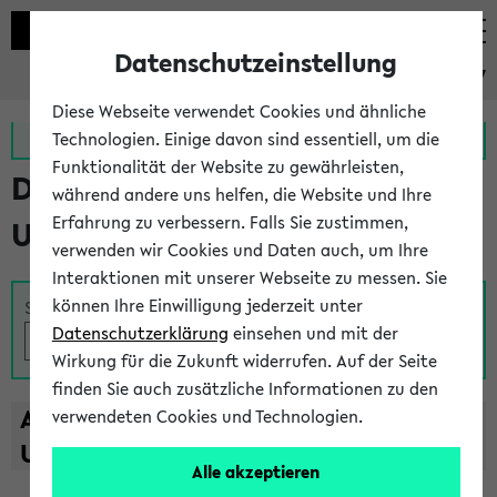
Datenschutzeinstellung
eKVV
Diese Webseite verwendet Cookies und ähnliche
Zur MeineUni App
Zum MeineUni Portal
Technologien. Einige davon sind essentiell, um die
Funktionalität der Website zu gewährleisten,
Das Lehrangebot der
während andere uns helfen, die Website und Ihre
Erfahrung zu verbessern. Falls Sie zustimmen,
Universität Bielefeld
verwenden wir Cookies und Daten auch, um Ihre
Interaktionen mit unserer Webseite zu messen. Sie
können Ihre Einwilligung jederzeit unter
Suche
Datenschutzerklärung
einsehen und mit der
Wirkung für die Zukunft widerrufen. Auf der Seite
finden Sie auch zusätzliche Informationen zu den
A
B
C
D
E
F
G
H
I
J
K
L
M
N
O
P
Q
R
S
T
verwendeten Cookies und Technologien.
U
V
W
X
Y
Z
Alle akzeptieren