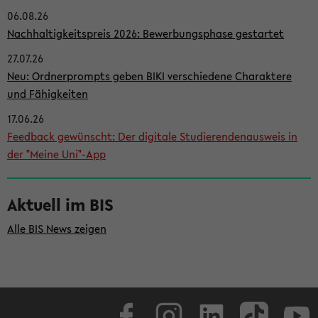
06.08.26
i
Nachhaltigkeitspreis 2026: Bewerbungsphase gestartet
t
27.07.26
e
Neu: Ordnerprompts geben BIKI verschiedene Charaktere
n
und Fähigkeiten
l
17.06.26
e
Feedback gewünscht: Der digitale Studierendenausweis in
i
der "Meine Uni"-App
s
t
Aktuell im BIS
e
Alle BIS News zeigen
Facebook
Instagram
LinkedIn
TikTok
Youtube