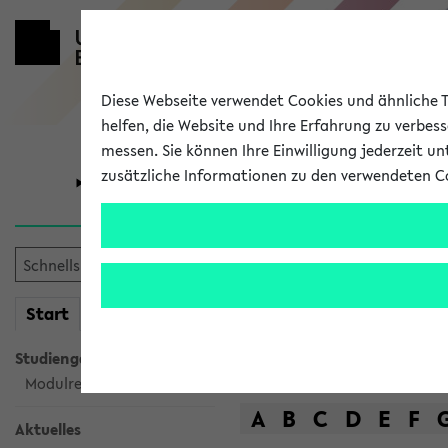
Diese Webseite verwendet Cookies und ähnliche Te
helfen, die Website und Ihre Erfahrung zu verbes
messen. Sie können Ihre Einwilligung jederzeit u
zusätzliche Informationen zu den verwendeten C
Universität
Forschung
Das Lehrange
mein
Start
eKVV
Suche
Studiengangsauswahl
Modulrecherche
A
B
C
D
E
F
Aktuelles