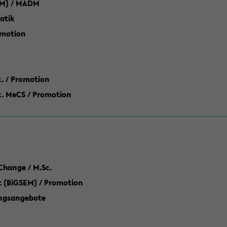
M) / MADM
atik
omotion
ic. / Promotion
dic. MeCS / Promotion
Change / M.Sc.
(BiGSEM) / Promotion
ungsangebote