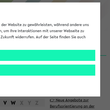
eKVV
ät der Website zu gewährleisten, während andere uns
h, um Ihre Interaktionen mit unserer Webseite zu
Zukunft widerrufen. Auf der Seite finden Sie auch
Meine Uni
EN
ANMELDEN
S
d
News
e
06.08.26
i
Nachhaltigkeitspreis 2026:
t
Bewerbungsphase gestartet
e
31.07.26
👉 Neue Angebote zur
n
V
W
X
Y
Z
Berufsorientierung an der