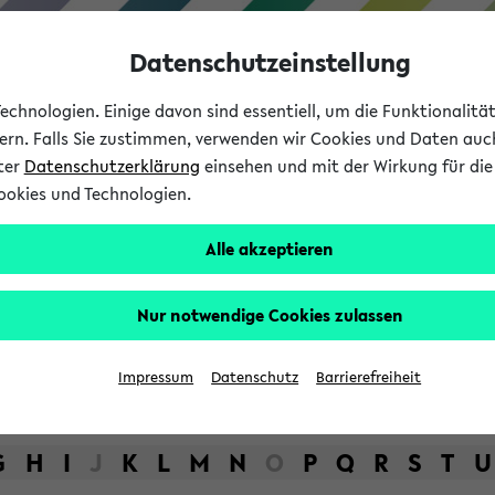
Datenschutzeinstellung
chnologien. Einige davon sind essentiell, um die Funktionalit
sern. Falls Sie zustimmen, verwenden wir Cookies und Daten auc
nter
Datenschutzerklärung
einsehen und mit der Wirkung für die 
ookies und Technologien.
Studium
Lehre
International
Alle akzeptieren
bot der Universität Bielefel
Nur notwendige Cookies zulassen
Impressum
Datenschutz
Barrierefreiheit
G
H
I
J
K
L
M
N
O
P
Q
R
S
T
U