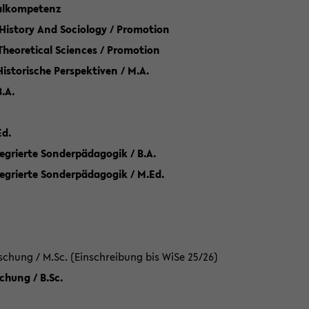
talkompetenz
 History And Sociology / Promotion
 Theoretical Sciences / Promotion
 Historische Perspektiven / M.A.
.A.
Ed.
egrierte Sonderpädagogik / B.A.
tegrierte Sonderpädagogik / M.Ed.
hung / M.Sc. (Einschreibung bis WiSe 25/26)
hung / B.Sc.