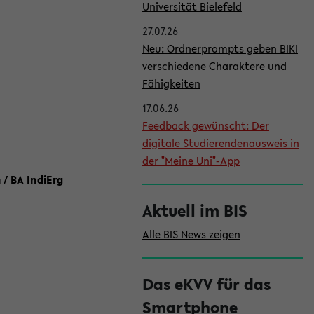
l
Universität Bielefeld
e
27.07.26
i
Neu: Ordnerprompts geben BIKI
verschiedene Charaktere und
s
Fähigkeiten
t
17.06.26
e
Feedback gewünscht: Der
digitale Studierendenausweis in
der "Meine Uni"-App
 / BA IndiErg
Aktuell im BIS
Alle BIS News zeigen
Das eKVV für das
Smartphone