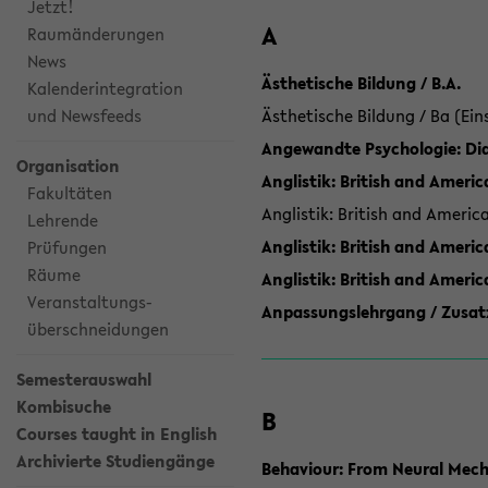
Jetzt!
A
Raumänderungen
News
Ästhetische Bildung / B.A.
Kalenderintegration
und Newsfeeds
Ästhetische Bildung / Ba (Ein
Angewandte Psychologie: Dia
Organisation
Anglistik: British and Americ
Fakultäten
Anglistik: British and Americ
Lehrende
Anglistik: British and Americ
Prüfungen
Räume
Anglistik: British and Ameri
Veranstaltungs-
Anpassungslehrgang / Zusatz
überschneidungen
Semesterauswahl
Kombisuche
B
Courses taught in English
Archivierte Studiengänge
Behaviour: From Neural Mech