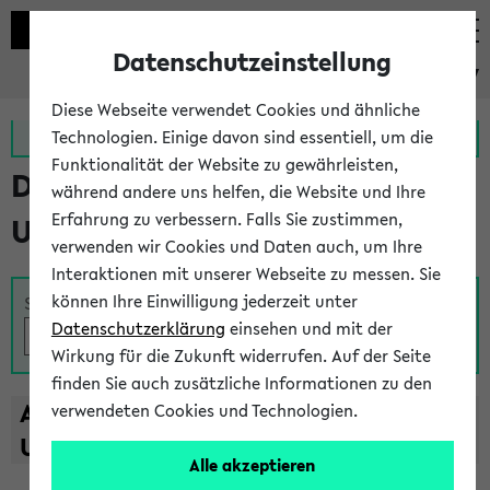
Datenschutzeinstellung
eKVV
Diese Webseite verwendet Cookies und ähnliche
Zur MeineUni App
Zum MeineUni Portal
Technologien. Einige davon sind essentiell, um die
Funktionalität der Website zu gewährleisten,
Das Lehrangebot der
während andere uns helfen, die Website und Ihre
Erfahrung zu verbessern. Falls Sie zustimmen,
Universität Bielefeld
verwenden wir Cookies und Daten auch, um Ihre
Interaktionen mit unserer Webseite zu messen. Sie
können Ihre Einwilligung jederzeit unter
Suche
Datenschutzerklärung
einsehen und mit der
Wirkung für die Zukunft widerrufen. Auf der Seite
finden Sie auch zusätzliche Informationen zu den
A
B
C
D
E
F
G
H
I
J
K
L
M
N
O
P
Q
R
S
T
verwendeten Cookies und Technologien.
U
V
W
X
Y
Z
Alle akzeptieren