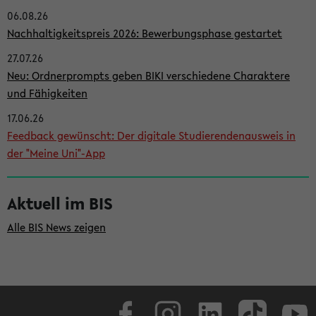
06.08.26
i
Nachhaltigkeitspreis 2026: Bewerbungsphase gestartet
t
27.07.26
e
Neu: Ordnerprompts geben BIKI verschiedene Charaktere
n
und Fähigkeiten
l
17.06.26
e
Feedback gewünscht: Der digitale Studierendenausweis in
i
der "Meine Uni"-App
s
t
Aktuell im BIS
e
Alle BIS News zeigen
Facebook
Instagram
LinkedIn
TikTok
Youtube