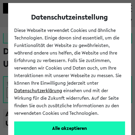
Datenschutzeinstellung
eKVV
Diese Webseite verwendet Cookies und ähnliche
Zur MeineUni App
Zum MeineUni Portal
Technologien. Einige davon sind essentiell, um die
Funktionalität der Website zu gewährleisten,
Das Lehrangebot der
während andere uns helfen, die Website und Ihre
Erfahrung zu verbessern. Falls Sie zustimmen,
Universität Bielefeld
verwenden wir Cookies und Daten auch, um Ihre
Interaktionen mit unserer Webseite zu messen. Sie
können Ihre Einwilligung jederzeit unter
Suche
Datenschutzerklärung
einsehen und mit der
Wirkung für die Zukunft widerrufen. Auf der Seite
finden Sie auch zusätzliche Informationen zu den
A
B
C
D
E
F
G
H
I
J
K
L
M
N
O
P
Q
R
S
T
verwendeten Cookies und Technologien.
U
V
W
X
Y
Z
Alle akzeptieren