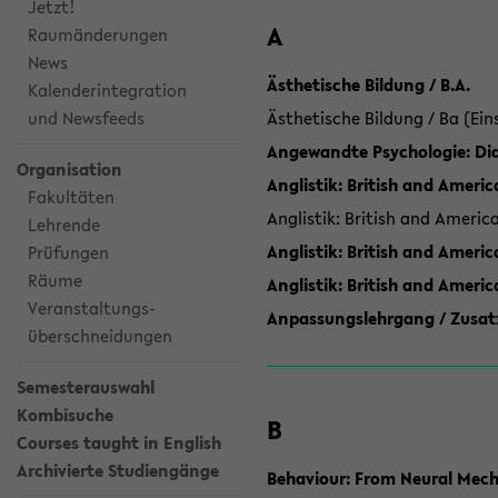
Jetzt!
A
Raumänderungen
News
Ästhetische Bildung / B.A.
Kalenderintegration
und Newsfeeds
Ästhetische Bildung / Ba (Ein
Angewandte Psychologie: Dia
Organisation
Anglistik: British and Americ
Fakultäten
Anglistik: British and Americ
Lehrende
Anglistik: British and Americ
Prüfungen
Räume
Anglistik: British and Ameri
Veranstaltungs-
Anpassungslehrgang / Zusatz
überschneidungen
Semesterauswahl
Kombisuche
B
Courses taught in English
Archivierte Studiengänge
Behaviour: From Neural Mech