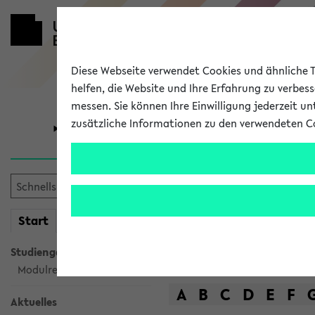
Diese Webseite verwendet Cookies und ähnliche Te
helfen, die Website und Ihre Erfahrung zu verbes
messen. Sie können Ihre Einwilligung jederzeit u
zusätzliche Informationen zu den verwendeten C
Universität
Forschung
Das Lehrange
mein
Start
eKVV
Suche
Studiengangsauswahl
Modulrecherche
A
B
C
D
E
F
Aktuelles