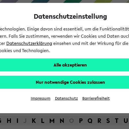
Datenschutzeinstellung
chnologien. Einige davon sind essentiell, um die Funktionalit
sern. Falls Sie zustimmen, verwenden wir Cookies und Daten auc
nter
Datenschutzerklärung
einsehen und mit der Wirkung für die 
ookies und Technologien.
Studium
Lehre
International
Alle akzeptieren
bot der Universität Bielefel
Nur notwendige Cookies zulassen
Impressum
Datenschutz
Barrierefreiheit
G
H
I
J
K
L
M
N
O
P
Q
R
S
T
U