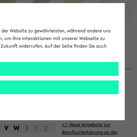
eKVV
ät der Website zu gewährleisten, während andere uns
h, um Ihre Interaktionen mit unserer Webseite zu
Zukunft widerrufen. Auf der Seite finden Sie auch
Meine Uni
EN
ANMELDEN
S
d
News
e
06.08.26
i
Nachhaltigkeitspreis 2026:
t
Bewerbungsphase gestartet
e
31.07.26
👉 Neue Angebote zur
n
V
W
X
Y
Z
Berufsorientierung an der