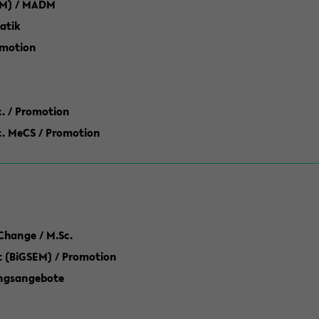
M) / MADM
atik
omotion
ic. / Promotion
dic. MeCS / Promotion
Change / M.Sc.
(BiGSEM) / Promotion
ungsangebote