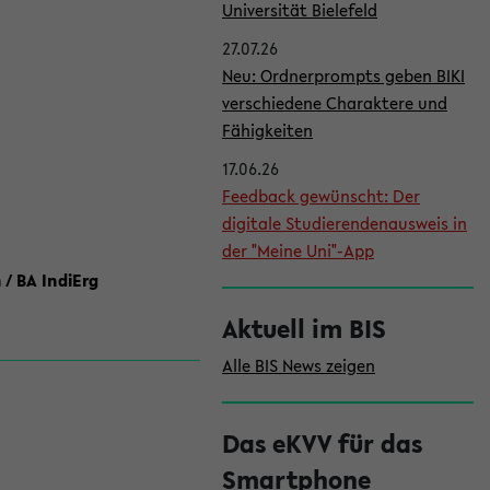
l
Universität Bielefeld
e
27.07.26
i
Neu: Ordnerprompts geben BIKI
verschiedene Charaktere und
s
Fähigkeiten
t
17.06.26
e
Feedback gewünscht: Der
digitale Studierendenausweis in
der "Meine Uni"-App
 / BA IndiErg
Aktuell im BIS
Alle BIS News zeigen
Das eKVV für das
Smartphone