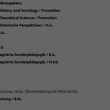
talkompetenz
 History And Sociology / Promotion
 Theoretical Sciences / Promotion
 Historische Perspektiven / M.A.
.A.
Ed.
egrierte Sonderpädagogik / B.A.
tegrierte Sonderpädagogik / M.Ed.
hung / M.Sc. (Einschreibung bis WiSe 25/26)
hung / B.Sc.