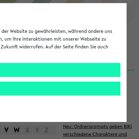
eKVV
ät der Website zu gewährleisten, während andere uns
h, um Ihre Interaktionen mit unserer Webseite zu
Zukunft widerrufen. Auf der Seite finden Sie auch
Meine Uni
EN
ANMELDEN
S
d
News
e
06.08.26
i
Nachhaltigkeitspreis 2026:
t
Bewerbungsphase gestartet
e
27.07.26
Neu: Ordnerprompts geben BIKI
n
V
W
X
Y
Z
verschiedene Charaktere und