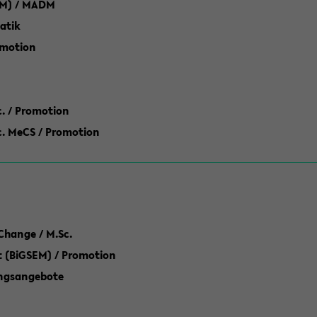
M) / MADM
atik
omotion
ic. / Promotion
dic. MeCS / Promotion
Change / M.Sc.
(BiGSEM) / Promotion
ungsangebote