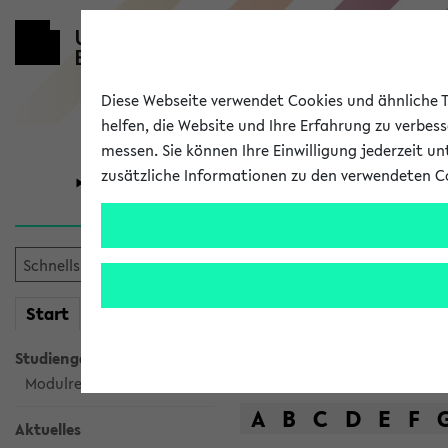
Diese Webseite verwendet Cookies und ähnliche Te
helfen, die Website und Ihre Erfahrung zu verbes
messen. Sie können Ihre Einwilligung jederzeit u
zusätzliche Informationen zu den verwendeten C
Universität
Forschung
Das Lehrange
mein
Start
eKVV
Suche
Studiengangsauswahl
Modulrecherche
A
B
C
D
E
F
Aktuelles