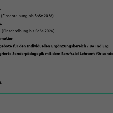
.
 (Einschreibung bis SoSe 2026)
A.
. (Einschreibung bis SoSe 2026)
romotion
ebote für den Individuellen Ergänzungsbereich / BA IndiErg
grierte Sonderpädagogik mit dem Berufsziel Lehramt für sond
d.