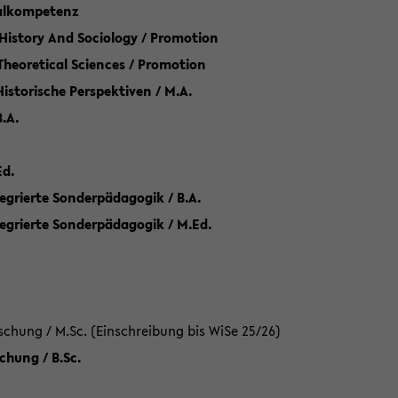
talkompetenz
 History And Sociology / Promotion
 Theoretical Sciences / Promotion
 Historische Perspektiven / M.A.
.A.
Ed.
egrierte Sonderpädagogik / B.A.
tegrierte Sonderpädagogik / M.Ed.
hung / M.Sc. (Einschreibung bis WiSe 25/26)
hung / B.Sc.