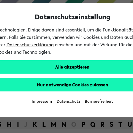
Datenschutzeinstellung
chnologien. Einige davon sind essentiell, um die Funktionalit
sern. Falls Sie zustimmen, verwenden wir Cookies und Daten auc
nter
Datenschutzerklärung
einsehen und mit der Wirkung für die 
ookies und Technologien.
Studium
Lehre
International
Alle akzeptieren
bot der Universität Bielefel
Nur notwendige Cookies zulassen
Impressum
Datenschutz
Barrierefreiheit
G
H
I
J
K
L
M
N
O
P
Q
R
S
T
U