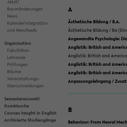
Jetzt!
A
Raumänderungen
News
Ästhetische Bildung / B.A.
Kalenderintegration
und Newsfeeds
Ästhetische Bildung / Ba (Ein
Angewandte Psychologie: Dia
Organisation
Anglistik: British and Americ
Fakultäten
Anglistik: British and Americ
Lehrende
Anglistik: British and Americ
Prüfungen
Räume
Anglistik: British and Ameri
Veranstaltungs-
Anpassungslehrgang / Zusatz
überschneidungen
Semesterauswahl
Kombisuche
B
Courses taught in English
Archivierte Studiengänge
Behaviour: From Neural Mech