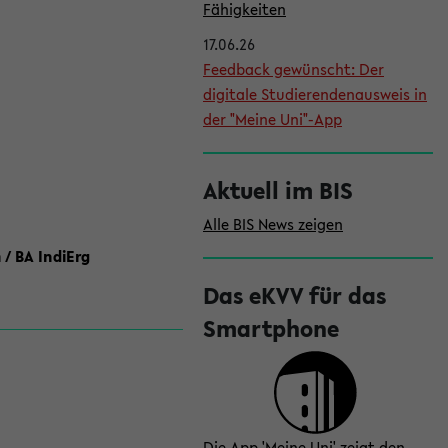
l
Fähigkeiten
e
17.06.26
i
Feedback gewünscht: Der
digitale Studierendenausweis in
s
der "Meine Uni"-App
t
e
Aktuell im BIS
Alle BIS News zeigen
 / BA IndiErg
Das eKVV für das
Smartphone
Die App 'Meine Uni' zeigt den