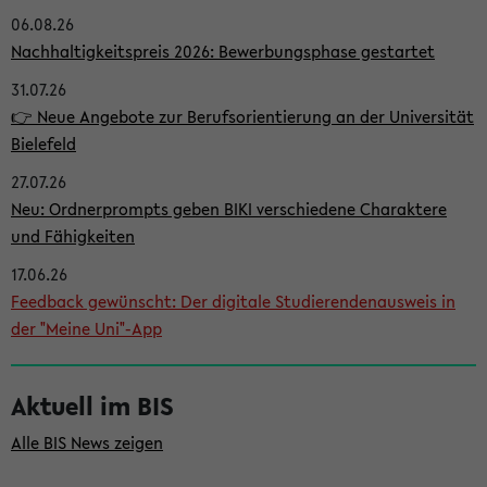
06.08.26
i
Nachhaltigkeitspreis 2026: Bewerbungsphase gestartet
t
31.07.26
e
👉 Neue Angebote zur Berufsorientierung an der Universität
n
Bielefeld
l
27.07.26
e
Neu: Ordnerprompts geben BIKI verschiedene Charaktere
i
und Fähigkeiten
s
17.06.26
Feedback gewünscht: Der digitale Studierendenausweis in
t
der "Meine Uni"-App
e
Aktuell im BIS
Alle BIS News zeigen