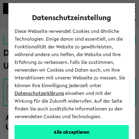
Datenschutzeinstellung
eKVV
Diese Webseite verwendet Cookies und ähnliche
Zur MeineUni App
Zum MeineUni Portal
Technologien. Einige davon sind essentiell, um die
Funktionalität der Website zu gewährleisten,
Das Lehrangebot der
während andere uns helfen, die Website und Ihre
Erfahrung zu verbessern. Falls Sie zustimmen,
Universität Bielefeld
verwenden wir Cookies und Daten auch, um Ihre
Interaktionen mit unserer Webseite zu messen. Sie
können Ihre Einwilligung jederzeit unter
Suche
Datenschutzerklärung
einsehen und mit der
Wirkung für die Zukunft widerrufen. Auf der Seite
finden Sie auch zusätzliche Informationen zu den
A
B
C
D
E
F
G
H
I
J
K
L
M
N
O
P
Q
R
S
T
verwendeten Cookies und Technologien.
U
V
W
X
Y
Z
Alle akzeptieren