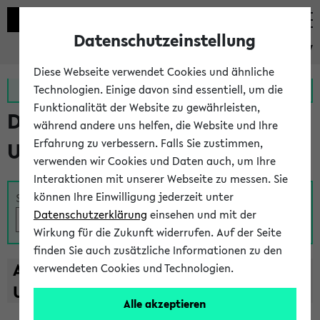
Datenschutzeinstellung
eKVV
Diese Webseite verwendet Cookies und ähnliche
Zur MeineUni App
Zum MeineUni Portal
Technologien. Einige davon sind essentiell, um die
Funktionalität der Website zu gewährleisten,
Das Lehrangebot der
während andere uns helfen, die Website und Ihre
Erfahrung zu verbessern. Falls Sie zustimmen,
Universität Bielefeld
verwenden wir Cookies und Daten auch, um Ihre
Interaktionen mit unserer Webseite zu messen. Sie
können Ihre Einwilligung jederzeit unter
Suche
Datenschutzerklärung
einsehen und mit der
Wirkung für die Zukunft widerrufen. Auf der Seite
finden Sie auch zusätzliche Informationen zu den
A
B
C
D
E
F
G
H
I
J
K
L
M
N
O
P
Q
R
S
T
verwendeten Cookies und Technologien.
U
V
W
X
Y
Z
Alle akzeptieren