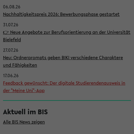
06.08.26
i
Nachhaltigkeitspreis 2026: Bewerbungsphase gestartet
t
31.07.26
e
👉 Neue Angebote zur Berufsorientierung an der Universität
n
Bielefeld
l
27.07.26
e
Neu: Ordnerprompts geben BIKI verschiedene Charaktere
i
und Fähigkeiten
s
17.06.26
Feedback gewünscht: Der digitale Studierendenausweis in
t
der "Meine Uni"-App
e
Aktuell im BIS
Alle BIS News zeigen