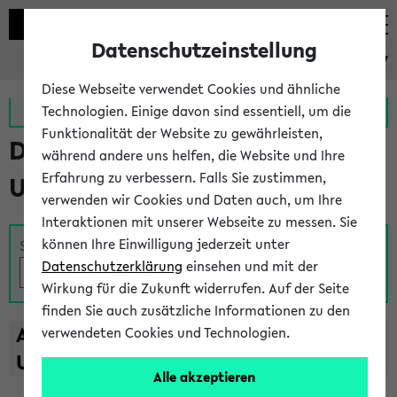
Datenschutzeinstellung
eKVV
Diese Webseite verwendet Cookies und ähnliche
Zur MeineUni App
Zum MeineUni Portal
Technologien. Einige davon sind essentiell, um die
Funktionalität der Website zu gewährleisten,
Das Lehrangebot der
während andere uns helfen, die Website und Ihre
Erfahrung zu verbessern. Falls Sie zustimmen,
Universität Bielefeld
verwenden wir Cookies und Daten auch, um Ihre
Interaktionen mit unserer Webseite zu messen. Sie
können Ihre Einwilligung jederzeit unter
Suche
Datenschutzerklärung
einsehen und mit der
Wirkung für die Zukunft widerrufen. Auf der Seite
finden Sie auch zusätzliche Informationen zu den
A
B
C
D
E
F
G
H
I
J
K
L
M
N
O
P
Q
R
S
T
verwendeten Cookies und Technologien.
U
V
W
X
Y
Z
Alle akzeptieren