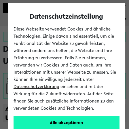
Datenschutzeinstellung
eKVV
Diese Webseite verwendet Cookies und ähnliche
Zur MeineUni App
Zum MeineUni Portal
Technologien. Einige davon sind essentiell, um die
Funktionalität der Website zu gewährleisten,
Das Lehrangebot der
während andere uns helfen, die Website und Ihre
Erfahrung zu verbessern. Falls Sie zustimmen,
Universität Bielefeld
verwenden wir Cookies und Daten auch, um Ihre
Interaktionen mit unserer Webseite zu messen. Sie
können Ihre Einwilligung jederzeit unter
Suche
Datenschutzerklärung
einsehen und mit der
Wirkung für die Zukunft widerrufen. Auf der Seite
finden Sie auch zusätzliche Informationen zu den
A
B
C
D
E
F
G
H
I
J
K
L
M
N
O
P
Q
R
S
T
verwendeten Cookies und Technologien.
U
V
W
X
Y
Z
Alle akzeptieren