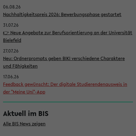
06.08.26
i
Nachhaltigkeitspreis 2026: Bewerbungsphase gestartet
t
31.07.26
e
👉 Neue Angebote zur Berufsorientierung an der Universität
n
Bielefeld
l
27.07.26
e
Neu: Ordnerprompts geben BIKI verschiedene Charaktere
i
und Fähigkeiten
s
17.06.26
Feedback gewünscht: Der digitale Studierendenausweis in
t
der "Meine Uni"-App
e
Aktuell im BIS
Alle BIS News zeigen